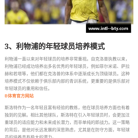
3、利物浦的年轻球员培养模式
利物浦一直以来对年轻球员的培养非常重视。自克洛普执教以来，
利物浦已经成功培养出多名优秀的年轻球员，例如菲尔米诺、萨拉
赫和若塔等，他们都在克洛普的体系中逐渐成长为顶级球员。这种
培养模式不仅依赖于俱乐部内部的青训系统，更重要的是俱乐部对
年轻球员的重用和信任。
B体育官方网站
斯洛特作为一名年轻且富有经验的教练，他在球员培养方面也有着
独到的见解。相比其他球队，斯洛特在引入年轻球员时，会更加注
重球员的适应能力和未来成长潜力，而非单纯的即战力。这一策略
的背后，是他对长远发展的深思熟虑，尤其是在防守方面，年轻球
员的培养具有极大的潜力。