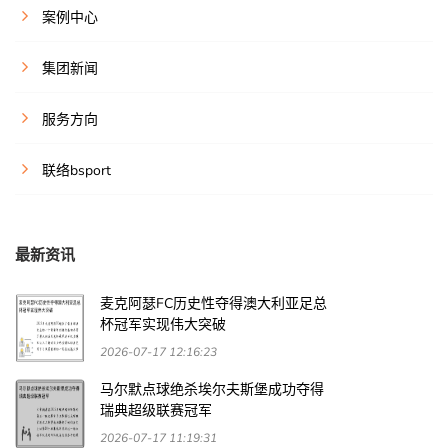
案例中心
集团新闻
服务方向
联络bsport
最新资讯
麦克阿瑟FC历史性夺得澳大利亚足总
杯冠军实现伟大突破
2026-07-17 12:16:23
马尔默点球绝杀埃尔夫斯堡成功夺得
瑞典超级联赛冠军
2026-07-17 11:19:31