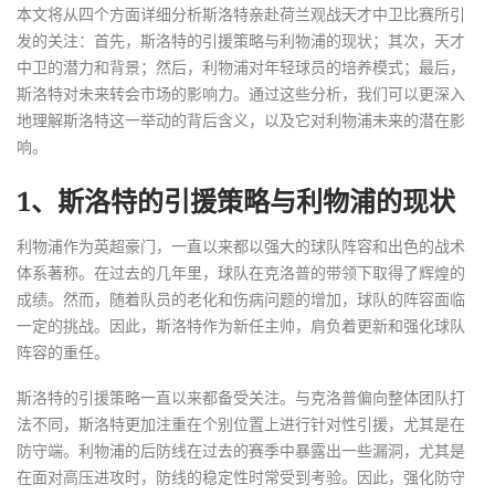
本文将从四个方面详细分析斯洛特亲赴荷兰观战天才中卫比赛所引
发的关注：首先，斯洛特的引援策略与利物浦的现状；其次，天才
中卫的潜力和背景；然后，利物浦对年轻球员的培养模式；最后，
斯洛特对未来转会市场的影响力。通过这些分析，我们可以更深入
地理解斯洛特这一举动的背后含义，以及它对利物浦未来的潜在影
响。
1、斯洛特的引援策略与利物浦的现状
利物浦作为英超豪门，一直以来都以强大的球队阵容和出色的战术
体系著称。在过去的几年里，球队在克洛普的带领下取得了辉煌的
成绩。然而，随着队员的老化和伤病问题的增加，球队的阵容面临
一定的挑战。因此，斯洛特作为新任主帅，肩负着更新和强化球队
阵容的重任。
斯洛特的引援策略一直以来都备受关注。与克洛普偏向整体团队打
法不同，斯洛特更加注重在个别位置上进行针对性引援，尤其是在
防守端。利物浦的后防线在过去的赛季中暴露出一些漏洞，尤其是
在面对高压进攻时，防线的稳定性时常受到考验。因此，强化防守