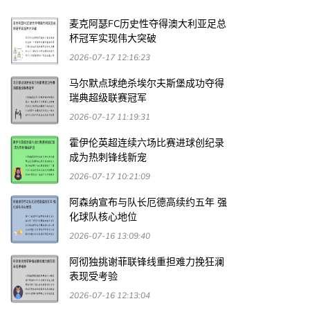
麦克阿瑟FC历史性夺得澳大利亚足总
杯冠军实现伟大突破
2026-07-17 12:16:23
马尔默点球绝杀埃尔夫斯堡成功夺得
瑞典超级联赛冠军
2026-07-17 11:19:31
霍伊伦英超连续六场比赛进球创纪录
成为热刺锋线新宠
2026-07-17 10:21:09
阿森纳宣布与队长厄德高续约五年 强
化球队核心地位
2026-07-16 13:09:40
阿彻独挑谢菲联锋线重担难力挽狂澜
表现受考验
2026-07-16 12:13:04