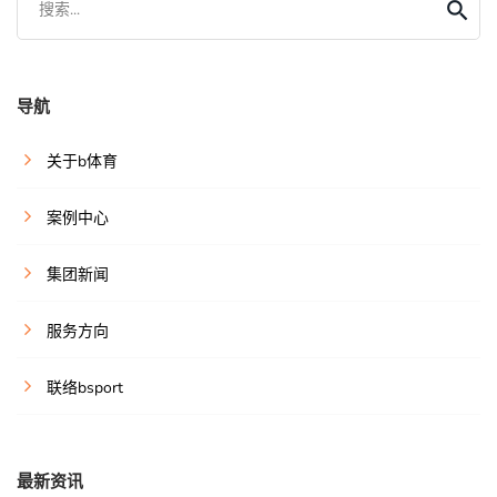
搜索...
导航
关于b体育
案例中心
集团新闻
服务方向
联络bsport
最新资讯