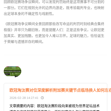
回顾欧冠赛场争议瞬间，可以发现判罚始终是这项赛事不可分割的
一部分。它们在规则允许的边界内游走，既考验裁判专业，也映射
出足球本身的不确定性与戏剧性。
《欧冠赛场争议瞬间全景回顾那些改写命运的判罚时刻经典合集终
极版》并非只为翻旧账，而是提醒人们：正是这些争议，让欧冠更
加真实、更加残酷，也更加令人难以忘怀。足球的魅力，恰恰诞生
于荣耀与遗憾并存的瞬间。
欧冠淘汰赛对位深度解析附加赛关键节点临场换人如何左
2026-02-28 14:27:41
文章摘要的内容：欧冠淘汰赛阶段向来被视为世界足坛战术