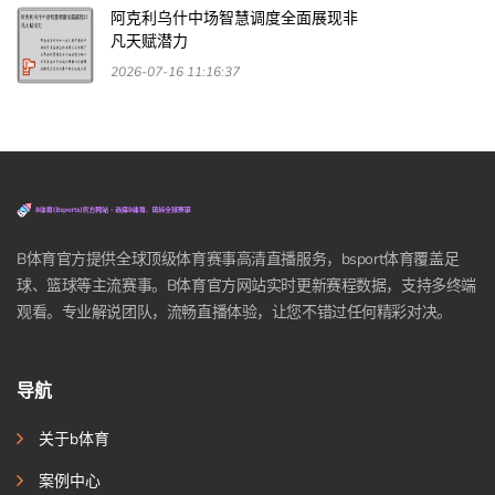
阿克利乌什中场智慧调度全面展现非
凡天赋潜力
2026-07-16 11:16:37
B体育官方提供全球顶级体育赛事高清直播服务，bsport体育覆盖足
球、篮球等主流赛事。B体育官方网站实时更新赛程数据，支持多终端
观看。专业解说团队，流畅直播体验，让您不错过任何精彩对决。
导航
关于b体育
案例中心