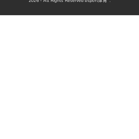
2026
- All Rights Reserved
bsport体育
.