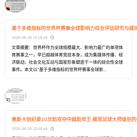
基于多维指标的世界杯赛事全球影响力综合评估研究与媒
2026-06-30 10:19:24
文章摘要：世界杯作为全球规模最大、影响力最广的单项体
育赛事之一，早已超越体育竞技本身，成为集媒体传播、经
济联动、社会文化互动与国家形象塑造于一体的综合性全球
事件。本文以“基于多维指标的世界杯赛事全球影...
奥斯卡创纪录20次助攻夺中超助攻王 展现足球大师级别
2026-06-30 13:05:44