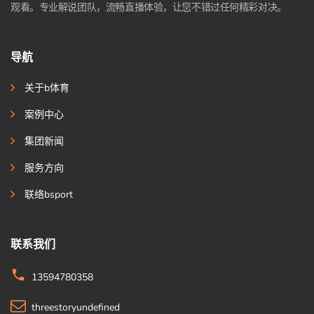
观看。专业解说团队，流畅直播体验，让您不错过任何精彩对决。
导航
关于b体育
案例中心
集团新闻
服务方向
联络bsport
联系我们
13594780358
threestoryundefined