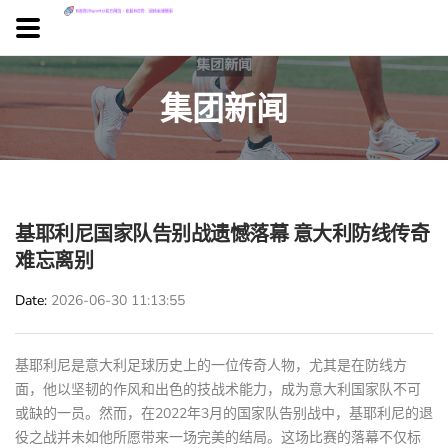
集团新闻
基耶利尼国家队告别战遗憾落幕 意大利防线传奇
难忘离别
Date
2026-06-30 11:13:55
基耶利尼是意大利足球历史上的一位传奇人物，尤其是在防线方
面，他以坚韧的作风和出色的技战术能力，成为意大利国家队不可
或缺的一员。然而，在2022年3月的国家队告别战中，基耶利尼的退
役之战并未如他所愿带来一场完美的结局。这场比赛的落幕不仅标