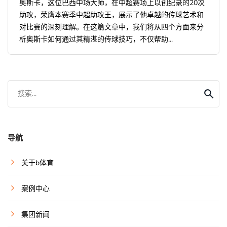
奥斯卡，这位巴西中场大师，在中超赛场上以创纪录的20次
助攻，荣膺本赛季中超助攻王，展示了他卓越的传球艺术和
对比赛的深刻理解。在这篇文章中，我们将从四个方面来分
析奥斯卡如何通过其精湛的传球技巧，不仅帮助...
搜索...
导航
关于b体育
案例中心
集团新闻