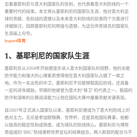
志着基耶利尼与意大利国家队的告别，也代表着意大利防线的一个
重要时代的结束。本文将从基耶利尼的国家队生涯、他对意大利足
球的贡献、告别战的遗憾以及未来意大利防线的前景四个方面进行
详细探讨，回顾基耶利尼的辉煌与遗憾，为这位传奇球员的国家队
生涯画上句号。
bsport体育
1、基耶利尼的国家队生涯
基耶利尼从2004年开始便逐步进入意大利国家队的视野，他的全能
防守能力和强大的心理素质使得他在意大利国家队占据了一席之
地。作为一名出色的中卫，基耶利尼不仅能够稳固后防线，还具备
一定的进攻威胁。早期的他被誉为意大利“铁卫”的代表之一，稳固的
防守和清晰的比赛阅读能力让他在国际大赛中屡屡贡献关键表现。
自2007年正式进入国家队以来，基耶利尼便成为了意大利防线上的
绝对主力。无论是参加欧锦赛、世界杯，还是其他国际赛事，他都
以极高的稳定性和成熟度，成为球队的防线核心。基耶利尼与博努
奇组成的“BBC”防线堪称世界足坛的经典组合，两人默契的配合与不