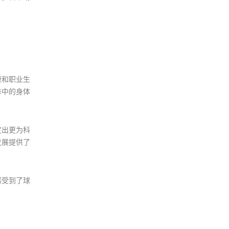
康和职业生
季中的身体
定出更为科
发展提供了
感受到了球