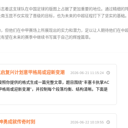
标志着这支球队在中国足球的版图上占据了更加重要的地位。通过精细的
云南玉昆不仅实现了晋级的目标，也为未来的中超征程打下了坚实的基础
力，但他们在中甲赛场上所展现出的实力和潜力，足以让人期待他们在中
昆有望在未来的赛季中继续书写属于自己的辉煌篇章。
重启复兴计划意甲格局或迎新变潮
2026-06-21 11:15:24
按照你提供的格式生成一篇完整文章，题目围绕“丰塞卡执掌AC
甲格局或迎新变潮”，并控制每个段落均衡、结构清晰。下面是
神勇成就传奇时刻
2026-06-22 10:19:55