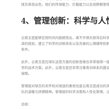
球员表现出色，他们的传球能力、拦截能力以及视野都使
4、管理创新：科学与人
云南玉昆能够在短时间内脱颖而出，离不开俱乐部背后科
涯的规划，建立了科学的训练体系以及完善的心理辅导机
条件。
此外，云南玉昆在球队运营方面的创新思维也非常值得一
学的战术方案。此外，云南玉昆还非常注重青训体系的建
保障。
管理层对球员的关怀和对球迷的重视也是云南玉昆成功的
队的温暖与拼搏精神。管理层的科学决策和人性化管理，
总结：