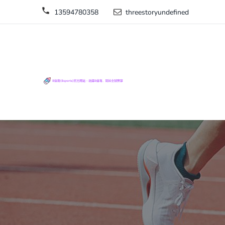
13594780358
threestoryundefined