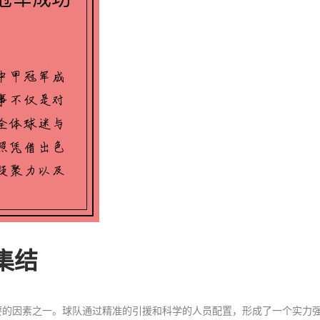
集结
要的因素之一。球队通过精准的引援和科学的人员配置，形成了一个实力