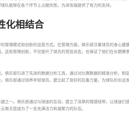
得球队能够在各个环节上占据优势，为进攻端提供了有力的支持。
性化相结合
学的管理模式和创新的运营方式。在管理方面，俱乐部注重球员的身心健
制。这些管理创新，不仅提升了球员的竞技状态，也保证了他们在长期赛
提。俱乐部引进了先进的数据分析工具，通过对比赛数据的精准分析，制
设，俱乐部通过培养年轻球员，建立起了良好的后备力量，为球队的长远
关键之一。俱乐部通过与球迷的互动，建立了深厚的情感纽带，让球迷们
让云南玉昆成为了一支充满活力和凝聚力的队伍。