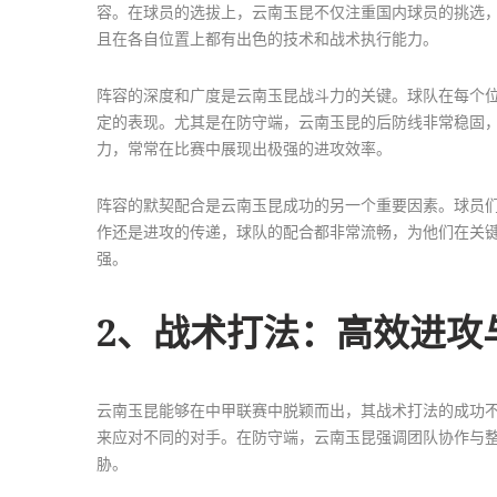
容。在球员的选拔上，云南玉昆不仅注重国内球员的挑选
且在各自位置上都有出色的技术和战术执行能力。
阵容的深度和广度是云南玉昆战斗力的关键。球队在每个
定的表现。尤其是在防守端，云南玉昆的后防线非常稳固
力，常常在比赛中展现出极强的进攻效率。
阵容的默契配合是云南玉昆成功的另一个重要因素。球员
作还是进攻的传递，球队的配合都非常流畅，为他们在关
强。
2、战术打法：高效进攻
云南玉昆能够在中甲联赛中脱颖而出，其战术打法的成功
来应对不同的对手。在防守端，云南玉昆强调团队协作与
胁。