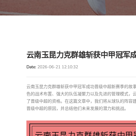
云南玉昆力克群雄斩获中甲冠军
Date
2026-06-21 12:10:32
云南玉昆力克群雄斩获中甲冠军成功晋级中超新赛季的故
色的战术布置、强大的队伍凝聚力以及先进的管理模式，
了晋级中超的资格。在这篇文章中，我们将从球队的阵容
晋级中超的原因，并总结他们未来发展的潜力和挑战。