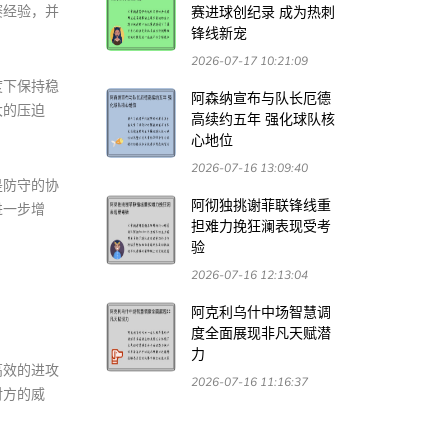
赛经验，并
赛进球创纪录 成为热刺
锋线新宠
2026-07-17 10:21:09
度下保持稳
阿森纳宣布与队长厄德
大的压迫
高续约五年 强化球队核
心地位
2026-07-16 13:09:40
是防守的协
阿彻独挑谢菲联锋线重
进一步增
担难力挽狂澜表现受考
验
2026-07-16 12:13:04
阿克利乌什中场智慧调
度全面展现非凡天赋潜
力
高效的进攻
2026-07-16 11:16:37
对方的威