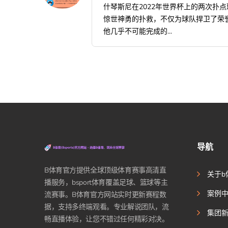
什琴斯尼在2022年世界杯上的两次扑
惊世神勇的扑救，不仅为球队捍卫了荣
他几乎不可能完成的...
导航
B体育官方提供全球顶级体育赛事高清直
关于b
播服务，bsport体育覆盖足球、篮球等主
案例
流赛事。B体育官方网站实时更新赛程数
据，支持多终端观看。专业解说团队，流
集团
畅直播体验，让您不错过任何精彩对决。