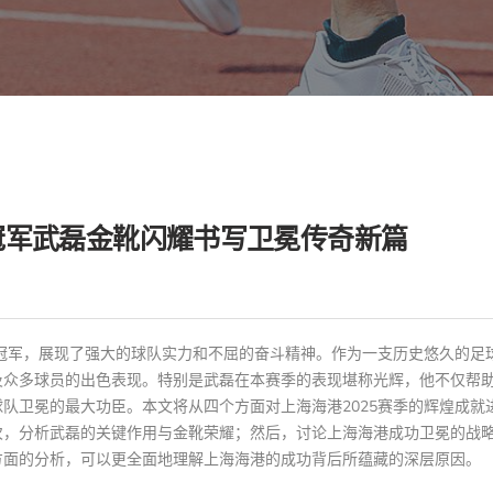
冠军武磊金靴闪耀书写卫冕传奇新篇
的冠军，展现了强大的球队实力和不屈的奋斗精神。作为一支历史悠久的足
及众多球员的出色表现。特别是武磊在本赛季的表现堪称光辉，他不仅帮
队卫冕的最大功臣。本文将从四个方面对上海海港2025赛季的辉煌成就
次，分析武磊的关键作用与金靴荣耀；然后，讨论上海海港成功卫冕的战
方面的分析，可以更全面地理解上海海港的成功背后所蕴藏的深层原因。