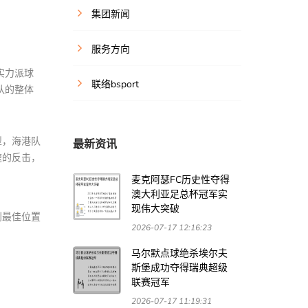
集团新闻
服务方向
实力派球
联络bsport
队的整体
型，海港队
最新资讯
速的反击，
麦克阿瑟FC历史性夺得
澳大利亚足总杯冠军实
现伟大突破
到最佳位置
2026-07-17 12:16:23
马尔默点球绝杀埃尔夫
斯堡成功夺得瑞典超级
联赛冠军
2026-07-17 11:19:31