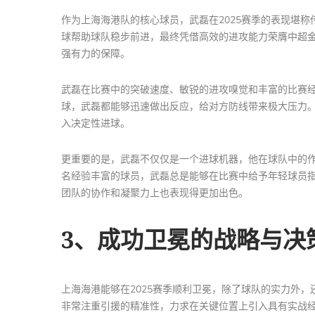
作为上海海港队的核心球员，武磊在2025赛季的表现堪
球帮助球队稳步前进，最终凭借高效的进攻能力荣膺中超
强有力的保障。
武磊在比赛中的突破速度、敏锐的进攻嗅觉和丰富的比赛
球，武磊都能够迅速做出反应，给对方防线带来极大压力
入决定性进球。
更重要的是，武磊不仅仅是一个进球机器，他在球队中的
名经验丰富的球员，武磊总是能够在比赛中给予年轻球员
团队的协作和凝聚力上也表现得更加出色。
3、成功卫冕的战略与决
上海海港能够在2025赛季顺利卫冕，除了球队的实力外
非常注重引援的精准性，力求在关键位置上引入具有实战