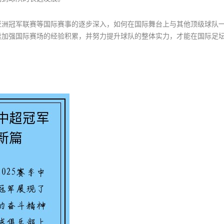
亚洲冠军联赛等国际赛事的逐步深入，如何在国际舞台上与其他顶级球队
续加强国际赛场的经验积累，并努力提升球队的整体实力，才能在国际足