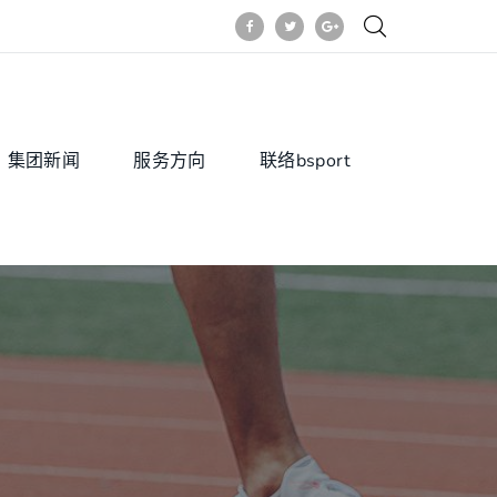
集团新闻
服务方向
联络bsport