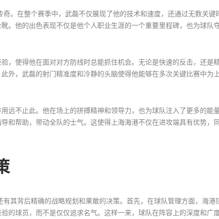
称传奇。在整个赛季中，武磊不仅展现了他的技术和速度，还通过无数关键
金靴。他的出色表现不仅是他个人职业生涯的一个重要里程碑，也为球队
经验，使得他在面对对方防线时总能抓住机会。无论是快速的反击，还是
。此外，武磊的射门精准度和冷静的头脑使得他能够在多次关键比赛中为
作用远不止此。他在场上的拼搏精神和领导力，也为球队注入了更多的能
指导和帮助，带动全队的士气。这使得上海海港不仅在进攻端具有优势，
策
，还有其背后精确的战略规划和果敢的决策。首先，在球队管理方面，海港
经验的球员，而不是仅仅追求名气。这样一来，球队在阵容上的深度和广