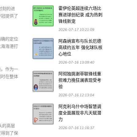
霍伊伦英超连续六场比
时刻的进
赛进球创纪录 成为热刺
夺冠提供了
锋线新宠
2026-07-17 10:21:09
精确的定位
阿森纳宣布与队长厄德
上海海港打
高续约五年 强化球队核
心地位
2026-07-16 13:09:40
量。作为一
阿彻独挑谢菲联锋线重
同时在整体
担难力挽狂澜表现受考
验
2026-07-16 12:13:04
阿克利乌什中场智慧调
度全面展现非凡天赋潜
力
队的高层
2026-07-16 11:16:37
度得到了保