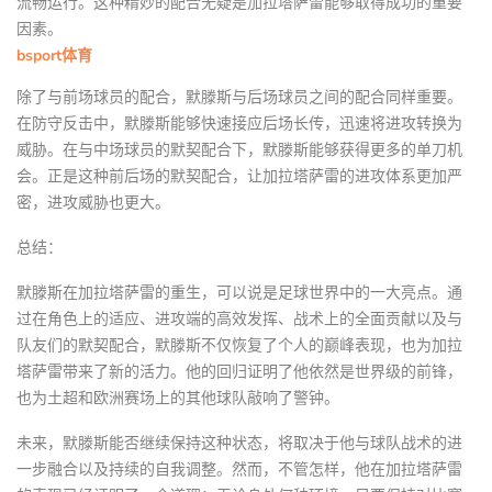
流畅运行。这种精妙的配合无疑是加拉塔萨雷能够取得成功的重要
因素。
bsport体育
除了与前场球员的配合，默滕斯与后场球员之间的配合同样重要。
在防守反击中，默滕斯能够快速接应后场长传，迅速将进攻转换为
威胁。在与中场球员的默契配合下，默滕斯能够获得更多的单刀机
会。正是这种前后场的默契配合，让加拉塔萨雷的进攻体系更加严
密，进攻威胁也更大。
总结：
默滕斯在加拉塔萨雷的重生，可以说是足球世界中的一大亮点。通
过在角色上的适应、进攻端的高效发挥、战术上的全面贡献以及与
队友们的默契配合，默滕斯不仅恢复了个人的巅峰表现，也为加拉
塔萨雷带来了新的活力。他的回归证明了他依然是世界级的前锋，
也为土超和欧洲赛场上的其他球队敲响了警钟。
未来，默滕斯能否继续保持这种状态，将取决于他与球队战术的进
一步融合以及持续的自我调整。然而，不管怎样，他在加拉塔萨雷