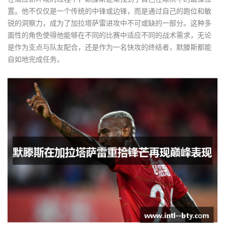
置。他不仅仅是一个传统的中锋或边锋，而是通过自己的跑位和敏
锐的洞察力，成为了加拉塔萨雷进攻中不可或缺的一部分。这种多
面性的角色使得他能够在不同的比赛中适应不同的战术需求，无论
是作为支点与队友配合，还是作为一名快攻的终结者，默滕斯都能
自如地完成任务。