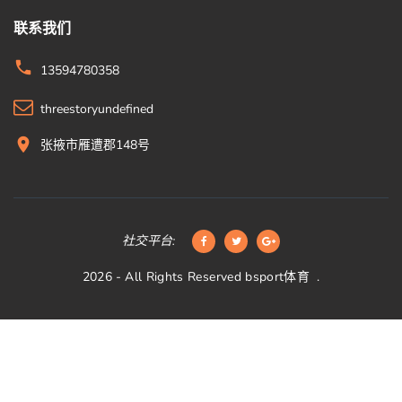
联系我们
13594780358
threestoryundefined
张掖市雁遭郡148号
社交平台:
2026
- All Rights Reserved
bsport体育
.