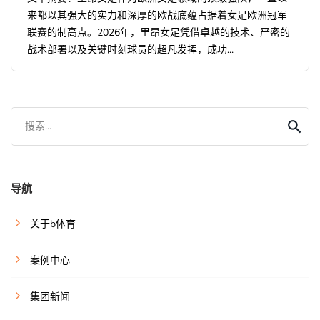
来都以其强大的实力和深厚的欧战底蕴占据着女足欧洲冠军
联赛的制高点。2026年，里昂女足凭借卓越的技术、严密的
战术部署以及关键时刻球员的超凡发挥，成功...
搜索...
导航
关于b体育
案例中心
集团新闻