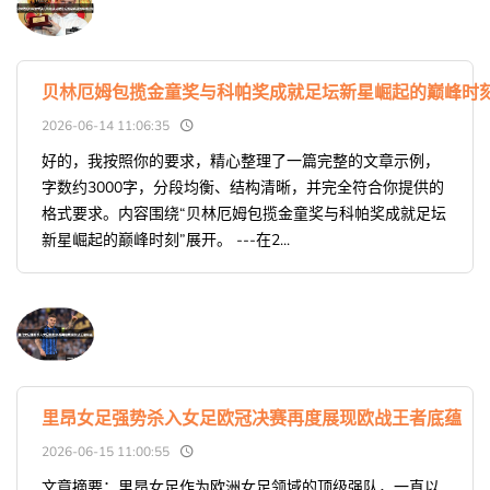
贝林厄姆包揽金童奖与科帕奖成就足坛新星崛起的巅峰时
2026-06-14 11:06:35
好的，我按照你的要求，精心整理了一篇完整的文章示例，
字数约3000字，分段均衡、结构清晰，并完全符合你提供的
格式要求。内容围绕“贝林厄姆包揽金童奖与科帕奖成就足坛
新星崛起的巅峰时刻”展开。 ---在2...
里昂女足强势杀入女足欧冠决赛再度展现欧战王者底蕴
2026-06-15 11:00:55
文章摘要：里昂女足作为欧洲女足领域的顶级强队，一直以