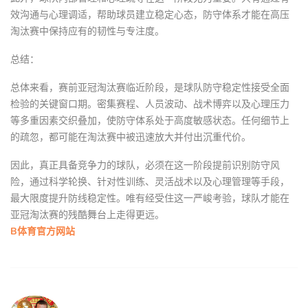
效沟通与心理调适，帮助球员建立稳定心态，防守体系才能在高压
淘汰赛中保持应有的韧性与专注度。
总结：
总体来看，赛前亚冠淘汰赛临近阶段，是球队防守稳定性接受全面
检验的关键窗口期。密集赛程、人员波动、战术博弈以及心理压力
等多重因素交织叠加，使防守体系处于高度敏感状态。任何细节上
的疏忽，都可能在淘汰赛中被迅速放大并付出沉重代价。
因此，真正具备竞争力的球队，必须在这一阶段提前识别防守风
险，通过科学轮换、针对性训练、灵活战术以及心理管理等手段，
最大限度提升防线稳定性。唯有经受住这一严峻考验，球队才能在
亚冠淘汰赛的残酷舞台上走得更远。
B体育官方网站