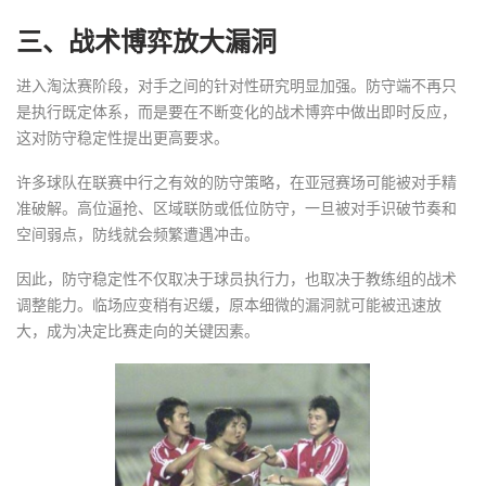
三、战术博弈放大漏洞
进入淘汰赛阶段，对手之间的针对性研究明显加强。防守端不再只
是执行既定体系，而是要在不断变化的战术博弈中做出即时反应，
这对防守稳定性提出更高要求。
许多球队在联赛中行之有效的防守策略，在亚冠赛场可能被对手精
准破解。高位逼抢、区域联防或低位防守，一旦被对手识破节奏和
空间弱点，防线就会频繁遭遇冲击。
因此，防守稳定性不仅取决于球员执行力，也取决于教练组的战术
调整能力。临场应变稍有迟缓，原本细微的漏洞就可能被迅速放
大，成为决定比赛走向的关键因素。