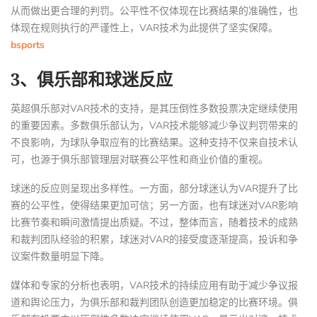
从而做出更合理的判罚。公平性不仅体现在比赛结果的准确性，也
体现在规则执行的严谨性上，VAR技术为此提供了坚实保障。
bsports
3、俱乐部和球迷反应
英超俱乐部对VAR技术的支持，是其压倒性多数投票决定继续使用
的重要因素。多数俱乐部认为，VAR技术能够减少争议判罚带来的
不良影响，为球队争取应有的比赛结果。这种支持不仅来自技术认
可，也源于俱乐部管理层对联赛公平性和商业价值的重视。
球迷的反应则呈现出多样性。一方面，部分球迷认为VAR提升了比
赛的公平性，使得结果更加可信；另一方面，也有球迷对VAR影响
比赛节奏和瞬间激情提出质疑。不过，整体而言，随着技术的成熟
和裁判团队经验的积累，球迷对VAR的接受度逐渐提高，投诉和争
议案件数量明显下降。
媒体和专家的分析也表明，VAR技术的持续应用有助于减少争议报
道和舆论压力，为俱乐部和裁判团队创造更加稳定的比赛环境。俱