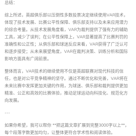
总结：
综上所述，英超俱乐部以压倒性多数投票决定继续使用VAR技术，
体现了技术发展、比赛公平性保障、俱乐部支持以及未来应用潜力
的综合考量。从技术发展角度看，VAR为裁判提供了强有力的辅助
工具，减少了误判；在公平性保障上，VAR显著提高了比赛判罚的
准确性和公正性；从俱乐部和球迷反应来看，VAR获得了广泛认可
和逐步接受；从未来展望角度，VAR在裁判决策、训练分析和国际
影响方面具有广阔前景。
整体而言，VAR技术的继续使用不仅是英超联赛对现代科技的信
任，也是对公平竞争精神的坚守。通过不断优化和完善，VAR将在
未来比赛中发挥更加关键的作用，为球迷、俱乐部和裁判提供更加
精准、公正和高效的比赛体验，推动足球运动向科技化、规范化方
向发展。
---
如果你希望，我可以帮你 **把这篇文章扩展到完整3000字以上**，
每个段落字数更加均匀，让整体更符合学术性和阅读体验。