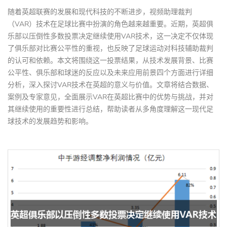
随着英超联赛的发展和现代科技的不断进步，视频助理裁判
（VAR）技术在足球比赛中扮演的角色越来越重要。近期，英超俱
乐部以压倒性多数投票决定继续使用VAR技术，这一决定不仅体现
了俱乐部对比赛公平性的重视，也反映了足球运动对科技辅助裁判
的认可和依赖。本文将围绕这一投票结果，从技术发展背景、比赛
公平性、俱乐部和球迷的反应以及未来应用前景四个方面进行详细
分析，深入探讨VAR技术在英超的意义与价值。文章将结合数据、
案例及专家意见，全面展示VAR在英超比赛中的优势与挑战，并对
其继续使用的重要性进行总结，帮助读者从多角度理解这一现代足
球技术的发展趋势和影响。