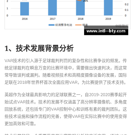
1、技术发展背景分析
VAR技术的引入源于足球裁判判罚的复杂性和比赛争议的频发。传
统足球裁判在瞬息万变的比赛环境中，需要做出快速判决，而这常
常导致误判或漏判。随着视频技术和高精度摄像设备的发展，国际
足联在2018年世界杯首次全面应用VAR，为比赛提供了技术支持。
英超作为全球最具影响力的足球联赛之一，自2019-2020赛季起开
始试点VAR技术。技术的发展不仅涵盖了高分辨率摄像机、多角度
回放系统，还包括专门的VAR控制中心和训练有素的裁判团队。这
些技术设施和操作流程的完善，使得VAR在实际比赛中的使用变得
更加高效和可靠。