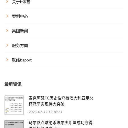
关于b体育
案例中心
集团新闻
服务方向
联络bsport
最新资讯
麦克阿瑟FC历史性夺得澳大利亚足总
杯冠军实现伟大突破
2026-07-17 12:16:23
马尔默点球绝杀埃尔夫斯堡成功夺得