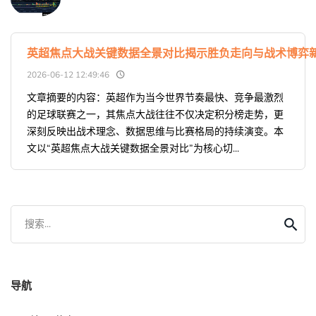
英超焦点大战关键数据全景对比揭示胜负走向与战术博弈
2026-06-12 12:49:46
文章摘要的内容：英超作为当今世界节奏最快、竞争最激烈
的足球联赛之一，其焦点大战往往不仅决定积分榜走势，更
深刻反映出战术理念、数据思维与比赛格局的持续演变。本
文以“英超焦点大战关键数据全景对比”为核心切...
搜索...
导航