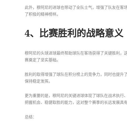
此外，穆阿尼的进球也带动了全队士气，增强了队友在客
了积极的精神榜样。
4、比赛胜利的战略意义
穆阿尼的头球进球最终帮助球队在客场获得了关键胜利，
赛奠定了坚实基础。
胜利的取得增强了球队在积分榜上的竞争力，同时也提升
保持稳定发挥。
更为重要的是，穆阿尼的关键进球体现了球队在战术执行
把握机会、稳健取胜的能力，这对整个赛季的长远发展具
总结：