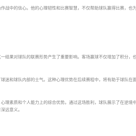
场作战中的信心。他的心理韧性和比赛智慧，不仅帮助球队赢得比赛，也
这一结果对球队的联赛形势产生了重要影响。客场赢球不仅增加了积分，
了球迷和球队内部的士气。这种心理优势在后续赛程中，将有助于球队在
、心理素质和个人能力上的综合优势。通过这场胜利，球队展示了在逆境
有深远意义。