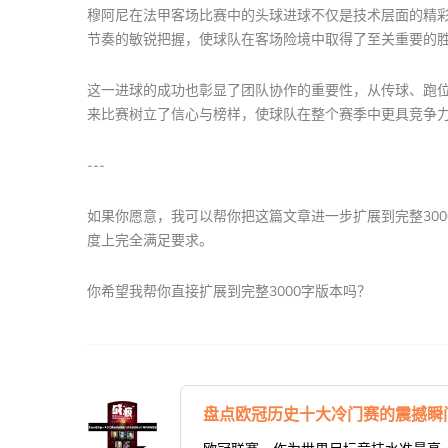
穆阿尼在法甲客场比赛中的头球进球不仅是技术层面的精
节奏的敏锐把握，使球队在客场险境中取得了至关重要的
这一进球的成功也彰显了团队协作的重要性，从传球、跑
来比赛树立了信心与榜样，使球队在整个赛季中更具竞争
---
如果你愿意，我可以帮你把这篇文章进一步扩展到完整30
度上完全满足要求。
你希望我帮你直接扩展到完整3000字版本吗？
盘点欧冠历史十大冷门赛的震撼瞬