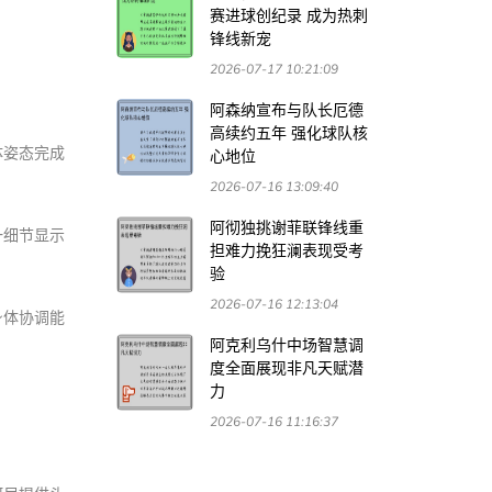
赛进球创纪录 成为热刺
锋线新宠
2026-07-17 10:21:09
阿森纳宣布与队长厄德
高续约五年 强化球队核
体姿态完成
心地位
2026-07-16 13:09:40
阿彻独挑谢菲联锋线重
一细节显示
担难力挽狂澜表现受考
验
2026-07-16 12:13:04
身体协调能
阿克利乌什中场智慧调
度全面展现非凡天赋潜
力
2026-07-16 11:16:37