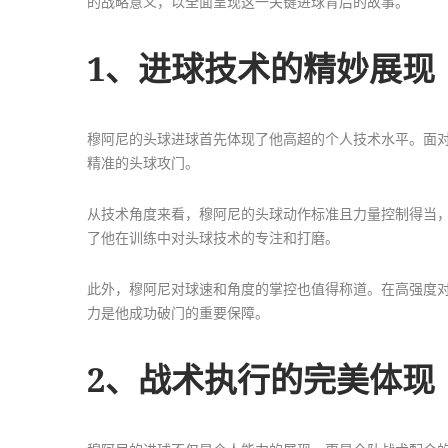
的战略意义，以全面呈现这一关键进球背后的故事。
1、进球技术的精妙展现
穆阿尼的头球进球首先体现了他高超的个人技术水平。面
精准的头球攻门。
从技术角度来看，穆阿尼的头球动作标准且力量控制得当
了他在训练中对头球技术的专注和打磨。
此外，穆阿尼对球速和角度的掌控也值得称道。在高强度
力是他成功破门的重要保障。
2、战术执行的完美体现