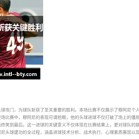
头球攻门，为球队斩获了至关重要的胜利。本场比赛不仅展示了穆阿尼个
整场比赛中，穆阿尼的表现可谓抢眼，他的头球进球不仅打破了场上的僵
最终笑到最后。这一进球的关键意义不仅体现在比赛结果上，更对球队的
阿尼头球建功的全过程，涵盖进球技术分析、战术执行、心理素质展现以