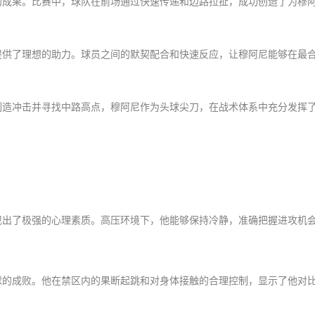
的成果。比赛中，球队在前场通过快速传递和边路拉扯，成功创造了为穆
提供了理想的助力。球员之间的默契配合和快速反应，让穆阿尼能够在最
制造冲击并寻找中路高点，穆阿尼作为头球尖刀，在战术体系中充分发挥
现出了极强的心理素质。高压环境下，他能够保持冷静，准确把握进攻机
球的成败。他在禁区内的果断起跳和对身体接触的合理控制，显示了他对