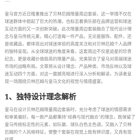
---
皇马官方近日隆重推出了贝林厄姆限量周边套装，这一举措不仅在
球迷群体中掀起了巨大的热潮，也标志着俱乐部在品牌运营和球迷
互动方面的又一次创新突破。此次限量周边套装融合了现代设计理
念与皇马传统元素，精心打造每一件产品，无论是服饰、配件，还
是收藏品，都体现出对球迷体验的高度关注和对贝林厄姆个人品牌
的独特呈现。从全球球迷的角度来看，这套周边不仅是追星的珍贵
纪念，更是收藏价值极高的限量产品，完美契合了皇马对高端球迷
市场的战略布局。文章将从设计理念、产品种类、市场反响以及球
迷互动四个方面，对这一震撼亮相进行深入分析和解读，为读者呈
现一场围绕贝林厄姆与皇马文化的视觉与情感盛宴。
1、独特设计理念解析
皇马在设计贝林厄姆限量周边套装时，充分考虑了球迷的情感需求
和审美偏好。每一款产品都秉持“经典与现代融合”的理念，既保留了
皇马传统标志性的元素，如队徽、球队白色主色调，又融入了贝林
厄姆的个人风格特征，使整个套装在视觉上既有辨识度，又具有现
代感。