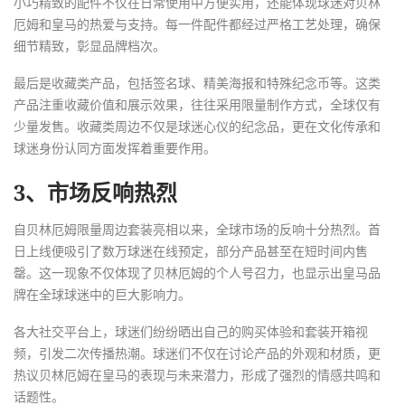
小巧精致的配件不仅在日常使用中方便实用，还能体现球迷对贝林
厄姆和皇马的热爱与支持。每一件配件都经过严格工艺处理，确保
细节精致，彰显品牌档次。
最后是收藏类产品，包括签名球、精美海报和特殊纪念币等。这类
产品注重收藏价值和展示效果，往往采用限量制作方式，全球仅有
少量发售。收藏类周边不仅是球迷心仪的纪念品，更在文化传承和
球迷身份认同方面发挥着重要作用。
3、市场反响热烈
自贝林厄姆限量周边套装亮相以来，全球市场的反响十分热烈。首
日上线便吸引了数万球迷在线预定，部分产品甚至在短时间内售
罄。这一现象不仅体现了贝林厄姆的个人号召力，也显示出皇马品
牌在全球球迷中的巨大影响力。
各大社交平台上，球迷们纷纷晒出自己的购买体验和套装开箱视
频，引发二次传播热潮。球迷们不仅在讨论产品的外观和材质，更
热议贝林厄姆在皇马的表现与未来潜力，形成了强烈的情感共鸣和
话题性。