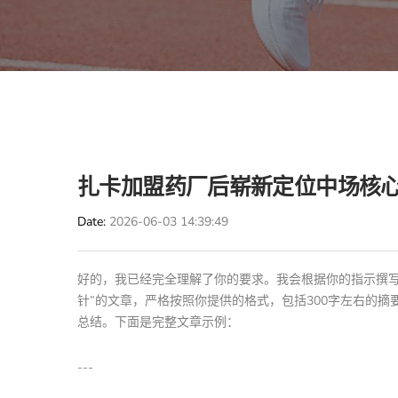
扎卡加盟药厂后崭新定位中场核
Date
2026-06-03 14:39:49
好的，我已经完全理解了你的要求。我会根据你的指示撰写
针”的文章，严格按照你提供的格式，包括300字左右的摘
总结。下面是完整文章示例：
---