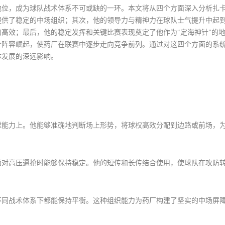
地位，成为球队战术体系不可或缺的一环。本文将从四个方面深入分析扎
提供了稳定的中场组织；其次，他的领导力与精神力在球队士气提升中起
高效；最后，他的稳定发挥和关键比赛表现奠定了他作为“定海神针”的
个阵容崛起，使药厂在联赛中逐步走向竞争前列。通过对这四个方面的系
体发展的深远影响。
球能力上。他能够准确地判断场上形势，将球权高效分配到边路或前场，
面对高压逼抢时能够保持稳定。他的短传和长传结合使用，使球队在攻防
不同战术体系下都能保持平衡。这种组织能力为药厂构建了坚实的中场屏