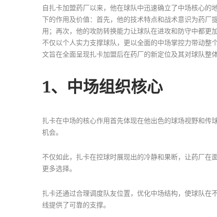
自扎卡加盟药厂以来，他在球队中迅速确立了中场核心的
下的作用及价值：首先，他的技术特点和战术意识为药厂
用；再次，他的攻防转换能力让球队在进攻和防守中都更加
不仅以个人实力支撑球队，更以全面的中场掌控力带动整
文旨在全面呈现扎卡加盟后在药厂的新定位及其对球队整
1、中场组织核心
扎卡在中场的核心作用首先体现在他出色的球场视野和传
机会。
不仅如此，扎卡在控球时展现出的冷静和果断，让药厂在
更多选择。
扎卡还通过合理调度队友位置，优化中场结构，使球队在
线提供了可靠的支撑。