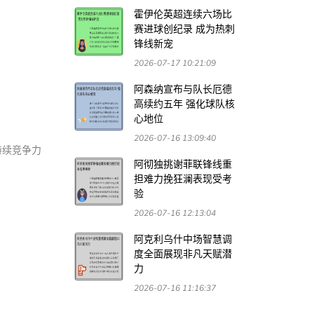
霍伊伦英超连续六场比
赛进球创纪录 成为热刺
锋线新宠
2026-07-17 10:21:09
阿森纳宣布与队长厄德
高续约五年 强化球队核
心地位
2026-07-16 13:09:40
持续竞争力
阿彻独挑谢菲联锋线重
担难力挽狂澜表现受考
验
2026-07-16 12:13:04
阿克利乌什中场智慧调
度全面展现非凡天赋潜
力
2026-07-16 11:16:37