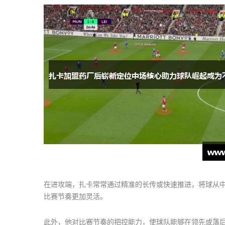
在进攻端，扎卡常常通过精准的长传或快速推进，将球从
比赛节奏更加灵活。
此外，他对比赛节奏的把控能力，使球队能够在领先或落