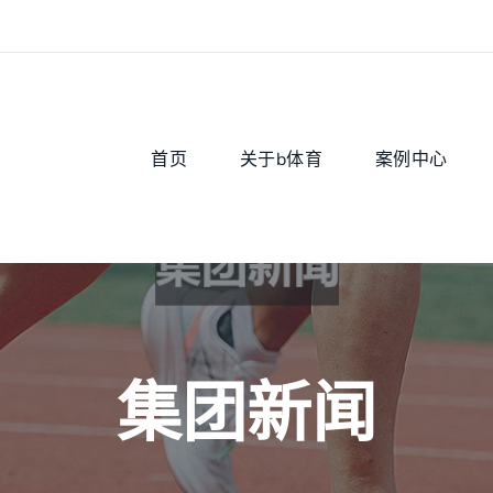
首页
关于b体育
案例中心
集团新闻