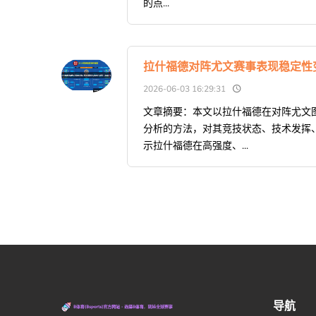
的点...
拉什福德对阵尤文赛事表现稳定性
2026-06-03 16:29:31
文章摘要：本文以拉什福德在对阵尤文
分析的方法，对其竞技状态、技术发挥
示拉什福德在高强度、...
导航