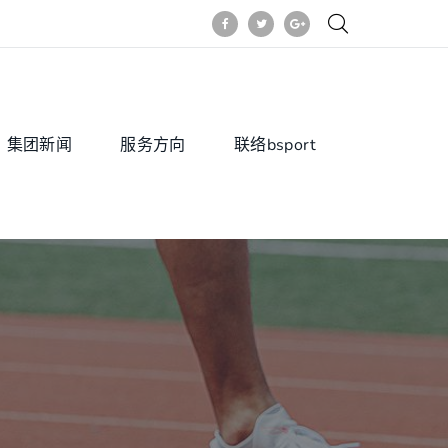
集团新闻
服务方向
联络bsport