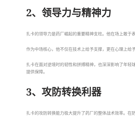
2、领导力与精神力
扎卡的领导力是药厂崛起的重要精神支柱。他在场上敢于
作为中场核心，他不仅在技术上给予支撑，更在心理上给
扎卡在面对逆境时的韧性和拼搏精神，也深深影响了年轻
提供保障。
3、攻防转换利器
扎卡的攻防转换能力极大提升了药厂的整体战术效率。在