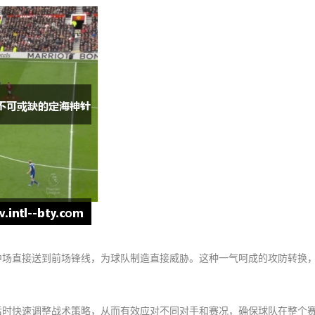
中场直接送到前场锋线，为球队制造直接威胁。这种一气呵成的攻防转换
后时快速调整战术策略，从而有效应对不同对手和赛况，确保球队在整个