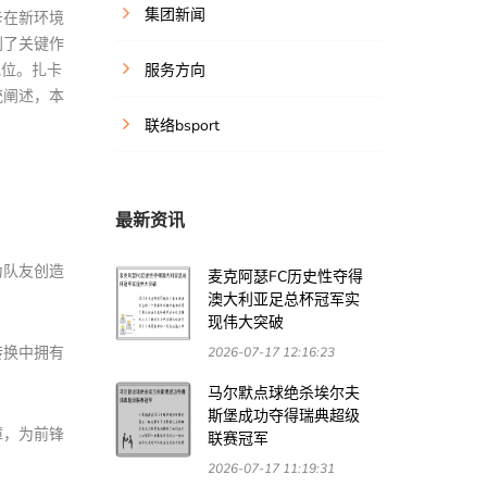
集团新闻
卡在新环境
到了关键作
地位。扎卡
服务方向
统阐述，本
联络bsport
最新资讯
为队友创造
麦克阿瑟FC历史性夺得
澳大利亚足总杯冠军实
现伟大突破
转换中拥有
2026-07-17 12:16:23
马尔默点球绝杀埃尔夫
斯堡成功夺得瑞典超级
障，为前锋
联赛冠军
2026-07-17 11:19:31