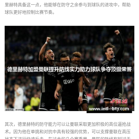
里赫特具备这一点，他能够在防守之余参与到球队的进攻中，帮助
球队更好地控制比赛节奏。
其次，德里赫特的防守能力可以让曼联采取更加积极的高位逼抢战
术。因为他在单挑和对抗中具有较强的优势，可以支撑曼联在高压