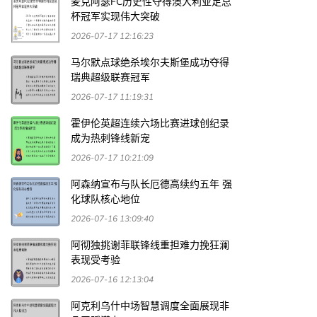
麦克阿瑟FC历史性夺得澳大利亚足总
杯冠军实现伟大突破
2026-07-17 12:16:23
马尔默点球绝杀埃尔夫斯堡成功夺得
瑞典超级联赛冠军
2026-07-17 11:19:31
霍伊伦英超连续六场比赛进球创纪录
成为热刺锋线新宠
2026-07-17 10:21:09
阿森纳宣布与队长厄德高续约五年 强
化球队核心地位
2026-07-16 13:09:40
阿彻独挑谢菲联锋线重担难力挽狂澜
表现受考验
2026-07-16 12:13:04
阿克利乌什中场智慧调度全面展现非