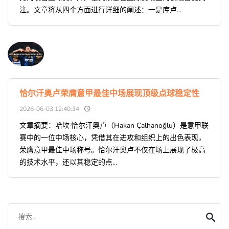
注。文章将从四个方面进行详细的阐述：一是库卢...
恰尔汗奥卢荣膺意甲最佳中场展现顶级点球稳定性
2026-06-03 12:40:34
文章摘要：哈坎·恰尔汗奥卢（Hakan Çalhanoğlu）是意甲联
赛中的一位中场核心，凭借其在进攻和组织上的出色表现，
荣膺意甲最佳中场称号。恰尔汗奥卢不仅在场上展现了极高
的技术水平，还以其稳定的点...
搜索...