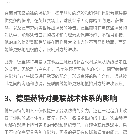
心。
在面对顶级前锋的对抗时，德里赫特的经验和稳健性也能为曼联提
供更多的保障。在英超赛场上，球队经常面对像哈里·凯恩、萨拉
赫、以及德布劳内等世界级球员的冲击。德里赫特在与这些球员的
对抗中，能够凭借自己的技术和心理素质保持冷静，不轻易犯错。
他的加入使得曼联后防线在面临强大攻击力时不再显得脆弱，而是
能够更好地组织防守，限制对方的进攻。
此外，德里赫特与曼联其他后卫球员的配合也将是球队防线稳定性
的关键。无论是与卢克·肖、马奎尔还是瓦拉内的搭档，德里赫特都
有能力与这些球员进行默契的配合，形成良好的防守合作。通过彼
此之间的沟通和协调，曼联防线能够更好地抵挡对方的进攻波及。
3、德里赫特对曼联战术体系的影响
德里赫特的加入不仅仅提升了曼联防线的实力，还在一定程度上改
变了球队的战术体系。首先，作为一名技术出色的中卫，德里赫特
能够在球场上担当更多的传球和组织责任。在现今现代足球中，后
卫不仅仅需要具备防守能力，更多的是要有传球和调度的能力。德