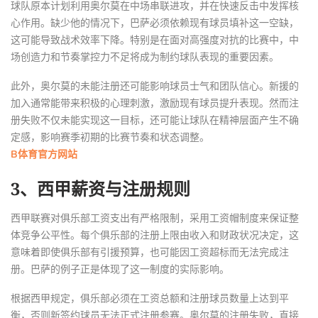
球队原本计划利用奥尔莫在中场串联进攻，并在快速反击中发挥核
心作用。缺少他的情况下，巴萨必须依赖现有球员填补这一空缺，
这可能导致战术效率下降。特别是在面对高强度对抗的比赛中，中
场创造力和节奏掌控力不足将成为制约球队表现的重要因素。
此外，奥尔莫的未能注册还可能影响球员士气和团队信心。新援的
加入通常能带来积极的心理刺激，激励现有球员提升表现。然而注
册失败不仅未能实现这一目标，还可能让球队在精神层面产生不确
定感，影响赛季初期的比赛节奏和状态调整。
B体育官方网站
3、西甲薪资与注册规则
西甲联赛对俱乐部工资支出有严格限制，采用工资帽制度来保证整
体竞争公平性。每个俱乐部的注册上限由收入和财政状况决定，这
意味着即使俱乐部有引援预算，也可能因工资超标而无法完成注
册。巴萨的例子正是体现了这一制度的实际影响。
根据西甲规定，俱乐部必须在工资总额和注册球员数量上达到平
衡，否则新签约球员无法正式注册参赛。奥尔莫的注册失败，直接