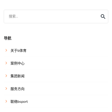
搜索...
导航
关于b体育
案例中心
集团新闻
服务方向
联络bsport