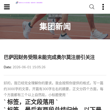
集团新闻
巴萨因财务受限未能完成奥尔莫注册引关注
Date
2026-06-01 15:05:26
好的，我已经完全理解你的要求。我会按照你提供的格式，写一篇
约3000字的文章，开篇有300字左右的摘要，正文分四个方面，每
个方面都有三个以上自然段，小标题使用 `
` 标签，正文段落用 `
` 标签，最后有两段总结归纳。以下是