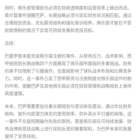
同时，俱乐部管理层也必须在财政透明度和运营效率上做出改进。
奥尔莫事件提醒巴萨，长期战略必须与现实财务状况相匹配。通过
合理规划资金、优化薪资结构和强化青训培养，俱乐部才能在不受
财政限制的情况下实现可持续发展和竞技目标。
总结：
巴塞罗那未能完成奥尔莫注册的事件，从财务压力、战术影响、西
甲规则到长期战略四个方面展现了俱乐部所面临的多重挑战。财务
约束不仅限制了引援操作，也直接影响了球队战术布局和比赛竞争
力。同时，这一事件凸显了西甲薪资与注册制度对俱乐部运作的制
约作用，提醒巴萨及其他俱乐部必须在财政管理和战略规划上保持
高度谨慎。
未来，巴萨需要更加注重长期规划与青训体系建设，通过优化财务
结构、提升内部潜力球员的使用效率，弥补高水平引援的局限。这
一事件不仅是短期操作失败的案例，更是俱乐部在可持续发展、财
务自律和竞技战略上进行深刻反思的重要契机，为巴萨未来的发展
提供了宝贵经验。