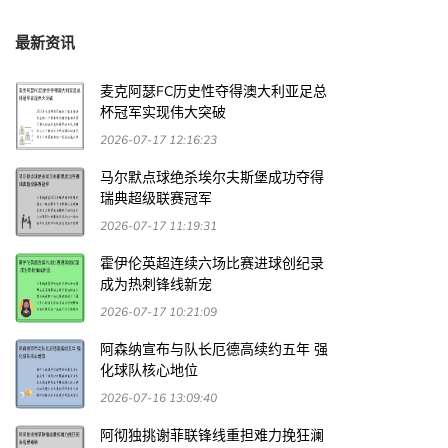
最新资讯
麦克阿瑟FC历史性夺得澳大利亚足总
杯冠军实现伟大突破
2026-07-17 12:16:23
马尔默点球绝杀埃尔夫斯堡成功夺得
瑞典超级联赛冠军
2026-07-17 11:19:31
霍伊伦英超连续六场比赛进球创纪录
成为热刺锋线新宠
2026-07-17 10:21:09
阿森纳宣布与队长厄德高续约五年 强
化球队核心地位
2026-07-16 13:09:40
阿彻独挑谢菲联锋线重担难力挽狂澜