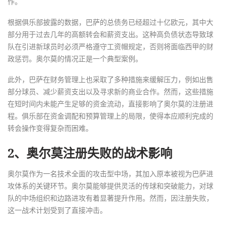
作。
根据俱乐部披露的数据，巴萨的总债务已经超过十亿欧元，其中大
部分用于过去几年的高额转会和薪资支出。这种高负债状态导致球
队在引进新球员时必须严格遵守工资帽规定，否则将面临西甲的财
政惩罚。奥尔莫的情况正是一个典型案例。
此外，巴萨在财务管理上也采取了多种措施来缓解压力，例如出售
部分球员、减少薪资支出以及寻求新的商业合作。然而，这些措施
在短时间内未能产生足够的资金流动，直接影响了奥尔莫的注册进
程。俱乐部在资金调配和预算管理上的局限，使得本应顺利完成的
转会操作变得复杂而困难。
2、奥尔莫注册失败的战术影响
奥尔莫作为一名技术全面的攻击型中场，其加入原本被视为巴萨进
攻体系的关键环节。奥尔莫能够提供灵活的传球和突破能力，对球
队的中场组织和边路进攻有着显著提升作用。然而，因注册失败，
这一战术计划受到了直接冲击。