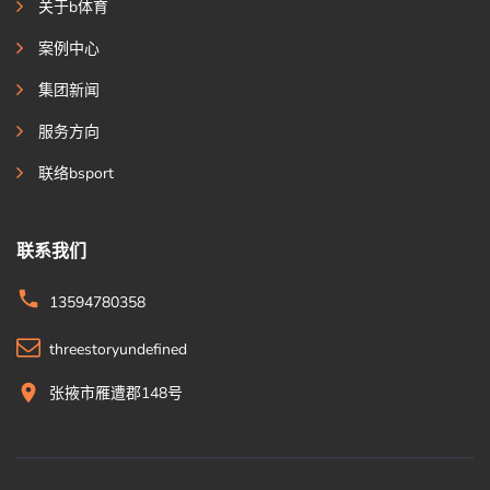
关于b体育
案例中心
集团新闻
服务方向
联络bsport
联系我们
13594780358
threestoryundefined
张掖市雁遭郡148号