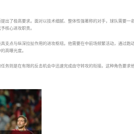
斯提出了极高要求。面对以技术细腻、整体性强著称的对手，球队需要一
赋予核心进攻职责。
兼具支点与纵深拉扯作用的进攻枢纽。他需要在中前场频繁活动，通过跑
中的高曝光度。
的任务则是在有限的反击机会中迅速完成由守转攻的衔接。这种角色要求