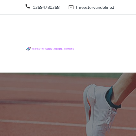
13594780358
threestoryundefined