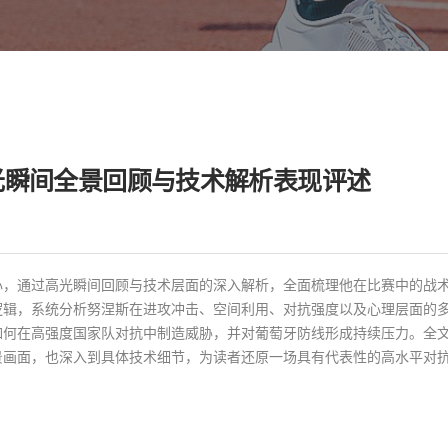
光瞬间全景回顾与技术解析表现评述
心，通过高光瞬间回顾与技术层面的深入解析，全面梳理他在比赛中的战
逻辑，系统分析努涅斯在进攻冲击、空间利用、对抗强度以及心理层面的
如何在高强度国家队对抗中制造威胁，并对葡萄牙防线形成持续压力。全
景画面，也深入到具体技术细节，为读者还原一场具有代表性的高水平对
。