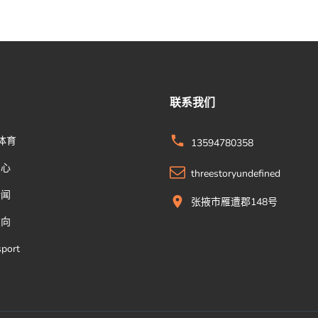
联系我们
体育
13594780358
中心
threestoryundefined
新闻
张掖市雁遭郡148号
方向
port