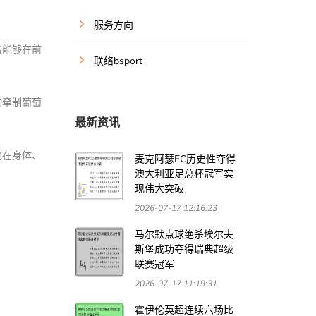
服务方向
名能够在前
联络bsport
动牵制葡萄
最新资讯
他在身体、
麦克阿瑟FC历史性夺得
澳大利亚足总杯冠军实
现伟大突破
2026-07-17 12:16:23
马尔默点球绝杀埃尔夫
斯堡成功夺得瑞典超级
联赛冠军
2026-07-17 11:19:31
霍伊伦英超连续六场比