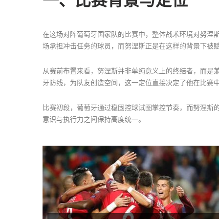
在这场对阵葡萄牙国家队的比赛中，整体战术环境对努涅
场承担冲击任务的球员，而努涅斯正是在这样的背景下被
从赛前布置来看，努涅斯并非单纯意义上的终结者，而是
牙防线，为队友创造空间，这一定位直接决定了他在比赛
比赛初段，葡萄牙通过稳固控球试图掌控节奏，而努涅斯
意识与执行力之间保持高度统一。