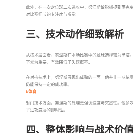
此外，在一次定位球二次进攻中，努涅斯敏锐捕捉到落点
对比赛细节的专注度与嗅觉。
三、技术动作细致解析
从技术层面看，努涅斯在本场比赛中的触球选择较为简洁
下尤为重要，有效降低了失误概率。
在对抗技术上，努涅斯展现出成熟的一面。他并非一味依
仍能保持一定的成功率。
b体育
射门技术方面，努涅斯的处理更强调速度与突然性。他多
了进攻威胁的即时性。
四、整体影响与战术价