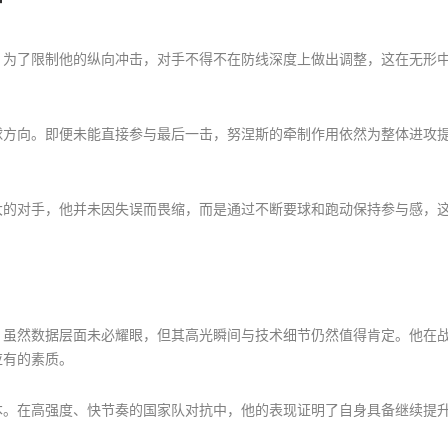
。为了限制他的纵向冲击，对手不得不在防线深度上做出调整，这在无形
球方向。即便未能直接参与最后一击，努涅斯的牵制作用依然为整体进攻
大的对手，他并未因失误而畏缩，而是通过不断要球和跑动保持参与感，
，虽然数据层面未必耀眼，但其高光瞬间与技术细节仍然值得肯定。他在
应有的素质。
本。在高强度、快节奏的国家队对抗中，他的表现证明了自身具备继续提