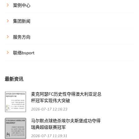
案例中心
集团新闻
服务方向
联络bsport
最新资讯
麦克阿瑟FC历史性夺得澳大利亚足总
杯冠军实现伟大突破
2026-07-17 12:16:23
马尔默点球绝杀埃尔夫斯堡成功夺得
瑞典超级联赛冠军
2026-07-17 11:19:31