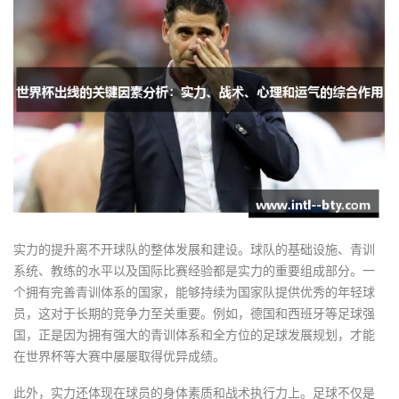
实力的提升离不开球队的整体发展和建设。球队的基础设施、青训
系统、教练的水平以及国际比赛经验都是实力的重要组成部分。一
个拥有完善青训体系的国家，能够持续为国家队提供优秀的年轻球
员，这对于长期的竞争力至关重要。例如，德国和西班牙等足球强
国，正是因为拥有强大的青训体系和全方位的足球发展规划，才能
在世界杯等大赛中屡屡取得优异成绩。
此外，实力还体现在球员的身体素质和战术执行力上。足球不仅是