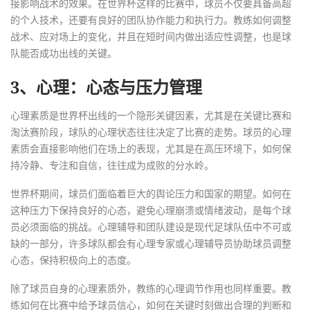
接影响战术的效果。在世界杯这样的比赛中，球员不仅要具备高超
的个人技术，还要有良好的团队协作能力和执行力。教练如何调整
战术、应对场上的变化，并且在短时间内做出适应性调整，也是球
队能否成功出线的关键。
3、心理：心态与压力管理
心理素质是世界杯出线的一个隐形关键因素，尤其是在关键比赛和
淘汰赛阶段，球队的心理状态往往决定了比赛的走势。球员的心理
素质会直接影响他们在场上的表现，尤其是在高压环境下，如何保
持冷静、专注和自信，往往成为成败的分水岭。
世界杯期间，球员们面临着巨大的舆论压力和国家的期望。如何在
这种压力下保持良好的心态，避免心理崩溃或情绪波动，是每个球
员必须面临的挑战。心理辅导和团队建设是现代足球队伍中不可或
缺的一部分，许多球队都会有心理专家或心理辅导员协助球员调整
心态，保持积极向上的态度。
除了球员自身的心理素质外，教练的心理调节作用也同样重要。教
练如何在比赛中给予球员信心，如何在关键时刻做出合理的判断和