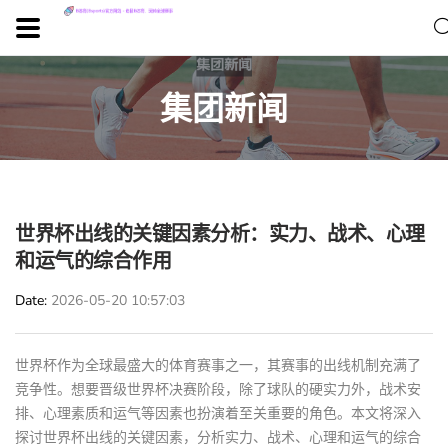
集团新闻
世界杯出线的关键因素分析：实力、战术、心理
和运气的综合作用
Date
2026-05-20 10:57:03
世界杯作为全球最盛大的体育赛事之一，其赛事的出线机制充满了
竞争性。想要晋级世界杯决赛阶段，除了球队的硬实力外，战术安
排、心理素质和运气等因素也扮演着至关重要的角色。本文将深入
探讨世界杯出线的关键因素，分析实力、战术、心理和运气的综合