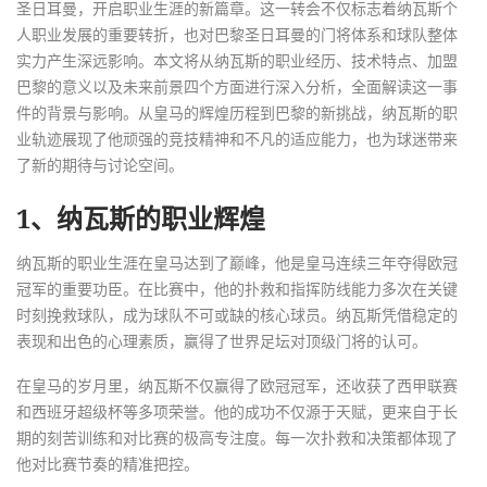
圣日耳曼，开启职业生涯的新篇章。这一转会不仅标志着纳瓦斯个
人职业发展的重要转折，也对巴黎圣日耳曼的门将体系和球队整体
实力产生深远影响。本文将从纳瓦斯的职业经历、技术特点、加盟
巴黎的意义以及未来前景四个方面进行深入分析，全面解读这一事
件的背景与影响。从皇马的辉煌历程到巴黎的新挑战，纳瓦斯的职
业轨迹展现了他顽强的竞技精神和不凡的适应能力，也为球迷带来
了新的期待与讨论空间。
1、纳瓦斯的职业辉煌
纳瓦斯的职业生涯在皇马达到了巅峰，他是皇马连续三年夺得欧冠
冠军的重要功臣。在比赛中，他的扑救和指挥防线能力多次在关键
时刻挽救球队，成为球队不可或缺的核心球员。纳瓦斯凭借稳定的
表现和出色的心理素质，赢得了世界足坛对顶级门将的认可。
在皇马的岁月里，纳瓦斯不仅赢得了欧冠冠军，还收获了西甲联赛
和西班牙超级杯等多项荣誉。他的成功不仅源于天赋，更来自于长
期的刻苦训练和对比赛的极高专注度。每一次扑救和决策都体现了
他对比赛节奏的精准把控。