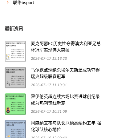
联络bsport
最新资讯
麦克阿瑟FC历史性夺得澳大利亚足总
杯冠军实现伟大突破
2026-07-17 12:16:23
马尔默点球绝杀埃尔夫斯堡成功夺得
瑞典超级联赛冠军
2026-07-17 11:19:31
霍伊伦英超连续六场比赛进球创纪录
成为热刺锋线新宠
2026-07-17 10:21:09
阿森纳宣布与队长厄德高续约五年 强
化球队核心地位