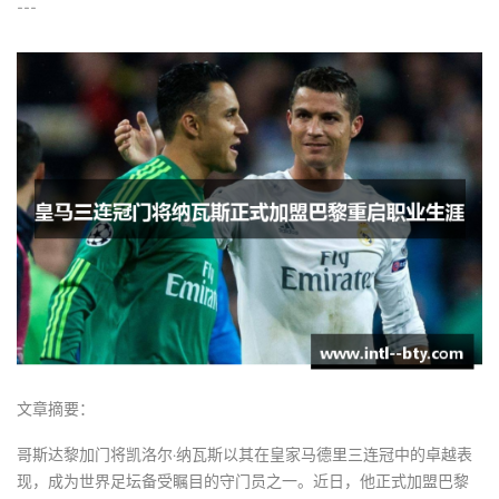
---
文章摘要：
哥斯达黎加门将凯洛尔·纳瓦斯以其在皇家马德里三连冠中的卓越表
现，成为世界足坛备受瞩目的守门员之一。近日，他正式加盟巴黎