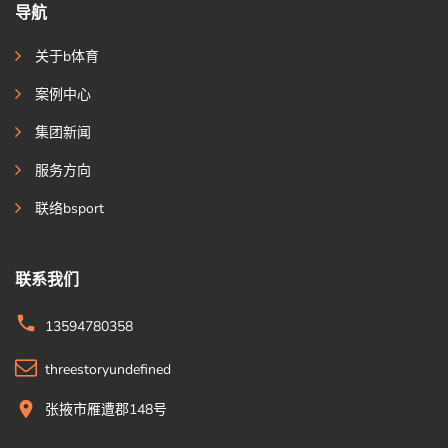
导航
关于b体育
案例中心
集团新闻
服务方向
联络bsport
联系我们
13594780358
threestoryundefined
张掖市雁遭郡148号