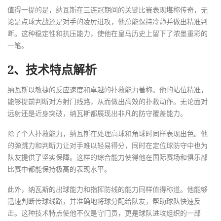
值得一提的是，纳瓦斯在三连冠期间的关键比赛表现堪称传奇，无
论是点球大战还是对手的凌厉进攻，他总能保持冷静并做出精准判
断。这种稳定性和抗压能力，使他在皇马历史上留下了浓墨重彩的
一笔。
2、技术特点解析
纳瓦斯以敏捷的反应速度和卓越的扑救能力著称。他的站位精准，
能够提前判断对方射门线路，从而做出高效的扑救动作。无论面对
远射还是近身突破，纳瓦斯都展现出非凡的防守覆盖能力。
除了个人扑救能力，纳瓦斯在处理高球和角球时同样表现出色。他
的弹跳力和判断力让对手难以轻易得分，同时在定位球防守中也为
队友提供了坚实保障。这样的综合能力使得他在国际赛场和俱乐部
比赛中都能保持极高的表现水平。
此外，纳瓦斯的出球能力和指挥防线的能力同样值得称道。他能够
迅速判断传球线路，并准确地将球分配给队友，帮助球队快速反
击。这种技术特点使他不仅是守门员，更是球队进攻组织的一部