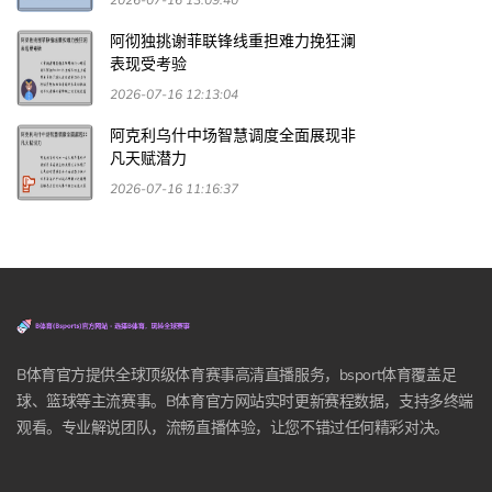
2026-07-16 13:09:40
阿彻独挑谢菲联锋线重担难力挽狂澜
表现受考验
2026-07-16 12:13:04
阿克利乌什中场智慧调度全面展现非
凡天赋潜力
2026-07-16 11:16:37
B体育官方提供全球顶级体育赛事高清直播服务，bsport体育覆盖足
球、篮球等主流赛事。B体育官方网站实时更新赛程数据，支持多终端
观看。专业解说团队，流畅直播体验，让您不错过任何精彩对决。