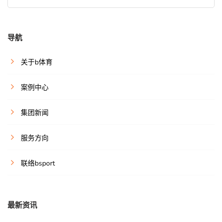
导航
关于b体育
案例中心
集团新闻
服务方向
联络bsport
最新资讯