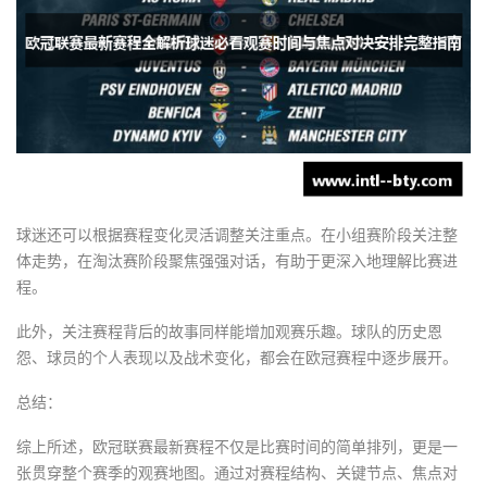
球迷还可以根据赛程变化灵活调整关注重点。在小组赛阶段关注整
体走势，在淘汰赛阶段聚焦强强对话，有助于更深入地理解比赛进
程。
此外，关注赛程背后的故事同样能增加观赛乐趣。球队的历史恩
怨、球员的个人表现以及战术变化，都会在欧冠赛程中逐步展开。
总结：
综上所述，欧冠联赛最新赛程不仅是比赛时间的简单排列，更是一
张贯穿整个赛季的观赛地图。通过对赛程结构、关键节点、焦点对