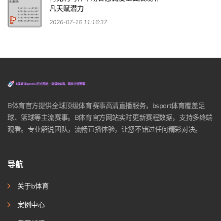
凡天赋潜力
2026-07-16 11:16:37
B体育官方提供全球顶级体育赛事高清直播服务，bsport体育覆盖足
球、篮球等主流赛事。B体育官方网站实时更新赛程数据，支持多终端
观看。专业解说团队，流畅直播体验，让您不错过任何精彩对决。
导航
关于b体育
案例中心