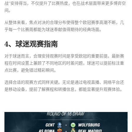
战”安排得当，不仅提升了比赛热度，也在战术层面带来更多博弈空
间。
从整体来看，焦点对决的合理分布使得整个欧冠赛季高潮不断，几
乎每一个比赛周都能为球迷奉献值得期待的经典场面。
4、球迷观赛指南
对于球迷而言，合理安排观赛时间是享受欧冠的重要前提。最新赛
程在时间设置上兼顾了不同地区的时差问题，球迷可以提前标注重
点比赛，避免错过精彩瞬间。
选择合适的观赛方式同样关键。无论是通过电视直播、网络平台还
是移动设备，提前了解赛程和转播信息，都能显著提升观赛体验。