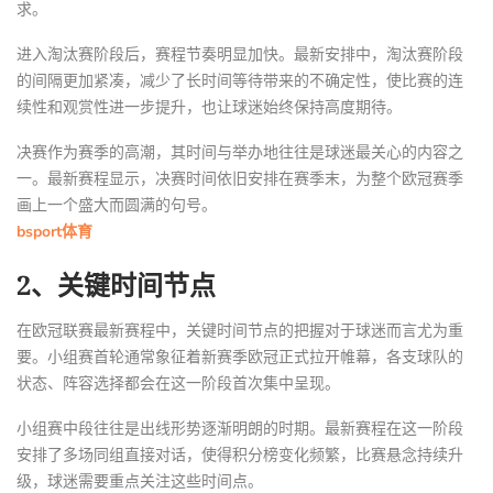
求。
进入淘汰赛阶段后，赛程节奏明显加快。最新安排中，淘汰赛阶段
的间隔更加紧凑，减少了长时间等待带来的不确定性，使比赛的连
续性和观赏性进一步提升，也让球迷始终保持高度期待。
决赛作为赛季的高潮，其时间与举办地往往是球迷最关心的内容之
一。最新赛程显示，决赛时间依旧安排在赛季末，为整个欧冠赛季
画上一个盛大而圆满的句号。
bsport体育
2、关键时间节点
在欧冠联赛最新赛程中，关键时间节点的把握对于球迷而言尤为重
要。小组赛首轮通常象征着新赛季欧冠正式拉开帷幕，各支球队的
状态、阵容选择都会在这一阶段首次集中呈现。
小组赛中段往往是出线形势逐渐明朗的时期。最新赛程在这一阶段
安排了多场同组直接对话，使得积分榜变化频繁，比赛悬念持续升
级，球迷需要重点关注这些时间点。