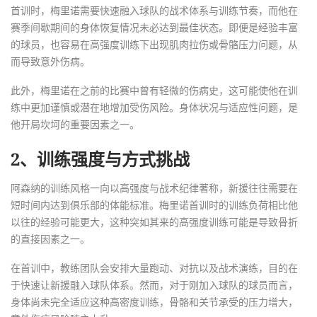
首训时，梅里诺需要快速融入球队的战术体系与训练节奏，而他在
赛季间歇期间的身体恢复情况未必达到最佳状态。即便是经验丰富
的球员，也容易在高强度训练下出现肌肉拉伤或骨骼压力问题，从
而导致意外伤病。
此外，梅里诺在之前的比赛中曾有轻微的伤病史，这可能使他在训
练中更加谨慎或潜在地增加受伤风险。身体状况与适应性问题，是
他开局坎坷的重要因素之一。
2、训练强度与方式挑战
阿森纳的训练风格一向以高强度与战术纪律著称，新援往往需要在
短时间内达到俱乐部的体能标准。梅里诺首训时的训练负荷相比他
以往的经验可能更大，这种突如其来的高强度训练可能是导致骨折
的直接因素之一。
在首训中，教练团队会安排大量跑动、对抗以及战术演练，目的在
于快速让新援融入球队体系。然而，对于刚加入球队的球员而言，
身体尚未完全适应这种高密度训练，骨骼和关节承受的压力增大，