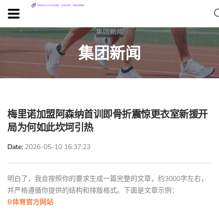
集团新闻
梅里诺加盟阿森纳首训即骨折震惊更衣室新援开
局为何如此坎坷引热
Date
2026-05-10 16:37:23
明白了，我会按照你的要求生成一篇完整的文章，约3000字左右，
并严格遵循你提供的结构和排版格式。下面是文章示例：
B体育官方网站