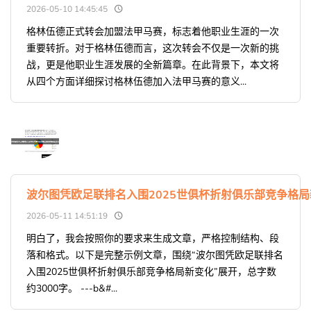
2026-05-10 14:45:45
格林伍德正式转会加盟法甲马赛，标志着他职业生涯的一次
重要转折。对于格林伍德而言，这次转会不仅是一次新的挑
战，更是他职业生涯发展的全新篇章。在此背景下，本文将
从四个方面详细探讨格林伍德加入法甲马赛的意义...
波尔图凭欧足联排名入围2025世俱杯折射俱乐部竞争格
2026-05-11 14:51:19
明白了，我会按照你的要求来生成文章，严格控制结构、段
落和格式。以下是完整示例文章，围绕“波尔图凭欧足联排名
入围2025世俱杯折射俱乐部竞争格局新变化”展开，总字数
约3000字。 ---b&#...