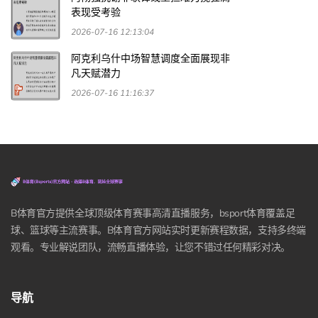
表现受考验
2026-07-16 12:13:04
阿克利乌什中场智慧调度全面展现非
凡天赋潜力
2026-07-16 11:16:37
B体育官方提供全球顶级体育赛事高清直播服务，bsport体育覆盖足
球、篮球等主流赛事。B体育官方网站实时更新赛程数据，支持多终端
观看。专业解说团队，流畅直播体验，让您不错过任何精彩对决。
导航