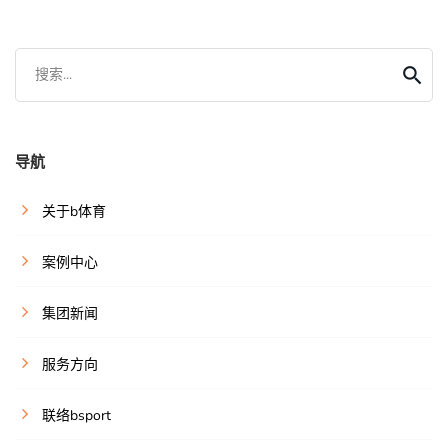
搜索...
导航
关于b体育
案例中心
集团新闻
服务方向
联络bsport