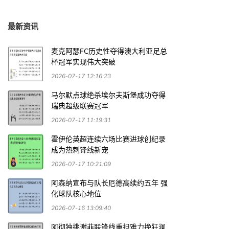
最新资讯
麦克阿瑟FC历史性夺得澳大利亚足总
杯冠军实现伟大突破
2026-07-17 12:16:23
马尔默点球绝杀埃尔夫斯堡成功夺得
瑞典超级联赛冠军
2026-07-17 11:19:31
霍伊伦英超连续六场比赛进球创纪录
成为热刺锋线新宠
2026-07-17 10:21:09
阿森纳宣布与队长厄德高续约五年 强
化球队核心地位
2026-07-16 13:09:40
阿彻独挑谢菲联锋线重担难力挽狂澜