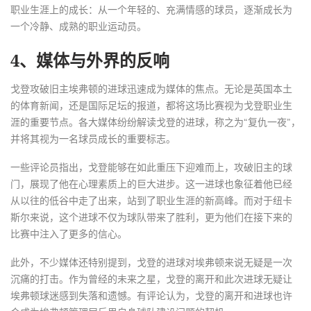
职业生涯上的成长：从一个年轻的、充满情感的球员，逐渐成长为
一个冷静、成熟的职业运动员。
4、媒体与外界的反响
戈登攻破旧主埃弗顿的进球迅速成为媒体的焦点。无论是英国本土
的体育新闻，还是国际足坛的报道，都将这场比赛视为戈登职业生
涯的重要节点。各大媒体纷纷解读戈登的进球，称之为“复仇一夜”，
并将其视为一名球员成长的重要标志。
一些评论员指出，戈登能够在如此重压下迎难而上，攻破旧主的球
门，展现了他在心理素质上的巨大进步。这一进球也象征着他已经
从以往的低谷中走了出来，站到了职业生涯的新高峰。而对于纽卡
斯尔来说，这个进球不仅为球队带来了胜利，更为他们在接下来的
比赛中注入了更多的信心。
此外，不少媒体还特别提到，戈登的进球对埃弗顿来说无疑是一次
沉痛的打击。作为曾经的未来之星，戈登的离开和此次进球无疑让
埃弗顿球迷感到失落和遗憾。有评论认为，戈登的离开和进球也许