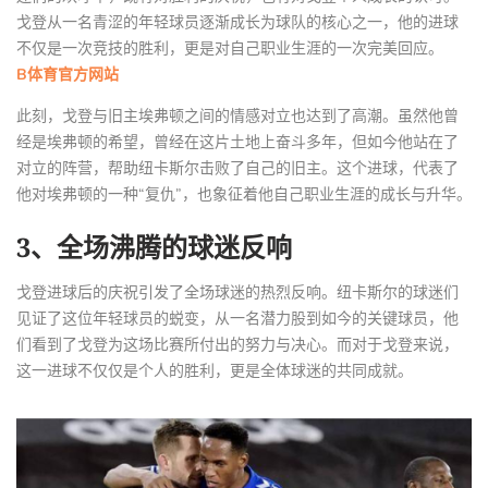
戈登从一名青涩的年轻球员逐渐成长为球队的核心之一，他的进球
不仅是一次竞技的胜利，更是对自己职业生涯的一次完美回应。
B体育官方网站
此刻，戈登与旧主埃弗顿之间的情感对立也达到了高潮。虽然他曾
经是埃弗顿的希望，曾经在这片土地上奋斗多年，但如今他站在了
对立的阵营，帮助纽卡斯尔击败了自己的旧主。这个进球，代表了
他对埃弗顿的一种“复仇”，也象征着他自己职业生涯的成长与升华。
3、全场沸腾的球迷反响
戈登进球后的庆祝引发了全场球迷的热烈反响。纽卡斯尔的球迷们
见证了这位年轻球员的蜕变，从一名潜力股到如今的关键球员，他
们看到了戈登为这场比赛所付出的努力与决心。而对于戈登来说，
这一进球不仅仅是个人的胜利，更是全体球迷的共同成就。