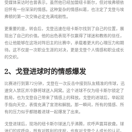
受媒体采访时也曾表示，虽然他已经加盟纽卡斯尔，但对埃弗顿依
旧怀有一份深深的情感。这种复杂的情感纠葛，也注定了戈登与埃
弗顿的第一次交锋必定充满戏剧性。
更重要的是，转会后，戈登迅速在纽卡斯尔找到了自己的位置，展
现出了自己的价值。他的出色表现不仅赢得了球迷和教练的信任，
也让他能够在这场对阵旧主的比赛中，承载着更大的心理压力和期
待。这不仅是一次职业生涯的对决，更是戈登个人情感和职业成长
的交织。
2、戈登进球时的情感爆发
比赛进行到第72分钟，戈登在一次反击中接到队友精准的传球，迅
速突入禁区并冷静将球送入网窝。这个进球不仅为纽卡斯尔锁定了
胜局，也为戈登自己带来了情感上的释放。戈登的进球后，举起双
手指向天空，表情充满了宣泄和解脱。那一瞬间，所有的情感、所
有的压力似乎都随着进球一起爆发了出来。
戈登进球后，现场的纽卡斯尔球迷几乎沸腾，欢呼声震耳欲聋。球
迷们的欢呼中，既有对胜利的庆祝，也有对戈登个人成长的认可。