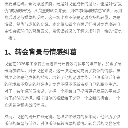
重要里程碑。全场球迷沸腾，既是对戈登成长的见证，也是对他“复
仇”成功的庆祝。从戈登的转会背景，到进球瞬间的情感宣泄，再到
赛后球迷与媒体的反响，这一场比赛不仅是足球竞技的较量，更是
情感、复仇与成长的交织。本文将从四个方面详细探讨戈登攻破旧
主埃弗顿球门的背后意义，带领读者深入了解这场别具一格的“复仇
一夜”。
1、转会背景与情感纠葛
戈登在2026年冬季转会窗选择离开曾效力多年的埃弗顿，加盟了纽
卡斯尔联队。对于戈登来说，这一决定无疑充满了复杂的情感。虽
然埃弗顿是他成长的摇篮，培养了他的足球才华，但俱乐部近年来
的困境和不稳定的战绩也让戈登不得不重新审视自己的职业生涯。
对于一名年轻球员来说，选择一个能给自己提供更好发展的平台成
为了必然的选择。纽卡斯尔的崛起给了戈登一个全新的机会，一个
充满竞争和挑战的环境。
然而，戈登的离开并非无痛。在埃弗顿效力的多年间，他经历了俱
乐部的辉煌与低谷，对俱乐部有着深厚的感情。转会后的戈登在接