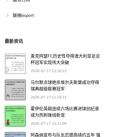
联络bsport
最新资讯
麦克阿瑟FC历史性夺得澳大利亚足总
杯冠军实现伟大突破
2026-07-17 12:16:23
马尔默点球绝杀埃尔夫斯堡成功夺得
瑞典超级联赛冠军
2026-07-17 11:19:31
霍伊伦英超连续六场比赛进球创纪录
成为热刺锋线新宠
2026-07-17 10:21:09
阿森纳宣布与队长厄德高续约五年 强