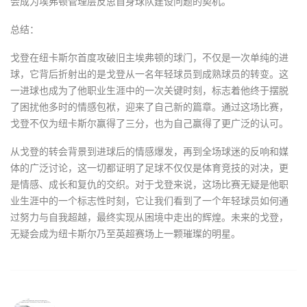
会成为埃弗顿管理层反思自身球队建设问题的契机。
总结：
戈登在纽卡斯尔首度攻破旧主埃弗顿的球门，不仅是一次单纯的进
球，它背后折射出的是戈登从一名年轻球员到成熟球员的转变。这
一进球也成为了他职业生涯中的一次关键时刻，标志着他终于摆脱
了困扰他多时的情感包袱，迎来了自己新的篇章。通过这场比赛，
戈登不仅为纽卡斯尔赢得了三分，也为自己赢得了更广泛的认可。
从戈登的转会背景到进球后的情感爆发，再到全场球迷的反响和媒
体的广泛讨论，这一切都证明了足球不仅仅是体育竞技的对决，更
是情感、成长和复仇的交织。对于戈登来说，这场比赛无疑是他职
业生涯中的一个标志性时刻，它让我们看到了一个年轻球员如何通
过努力与自我超越，最终实现从困境中走出的辉煌。未来的戈登，
无疑会成为纽卡斯尔乃至英超赛场上一颗璀璨的明星。