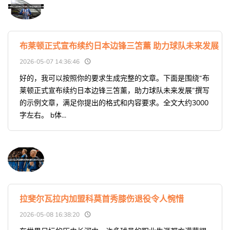
布莱顿正式宣布续约日本边锋三笘薰 助力球队未来发展
2026-05-07 14:36:46
好的，我可以按照你的要求生成完整的文章。下面是围绕“布
莱顿正式宣布续约日本边锋三笘薰，助力球队未来发展”撰写
的示例文章，满足你提出的格式和内容要求。全文大约3000
字左右。 b体...
拉斐尔瓦拉内加盟科莫首秀膝伤退役令人惋惜
2026-05-08 16:38:20