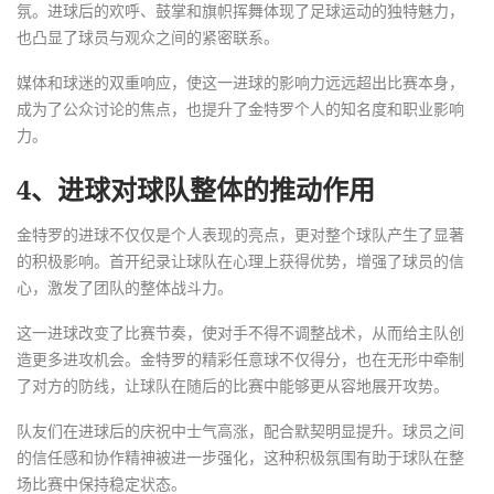
氛。进球后的欢呼、鼓掌和旗帜挥舞体现了足球运动的独特魅力，
也凸显了球员与观众之间的紧密联系。
媒体和球迷的双重响应，使这一进球的影响力远远超出比赛本身，
成为了公众讨论的焦点，也提升了金特罗个人的知名度和职业影响
力。
4、进球对球队整体的推动作用
金特罗的进球不仅仅是个人表现的亮点，更对整个球队产生了显著
的积极影响。首开纪录让球队在心理上获得优势，增强了球员的信
心，激发了团队的整体战斗力。
这一进球改变了比赛节奏，使对手不得不调整战术，从而给主队创
造更多进攻机会。金特罗的精彩任意球不仅得分，也在无形中牵制
了对方的防线，让球队在随后的比赛中能够更从容地展开攻势。
队友们在进球后的庆祝中士气高涨，配合默契明显提升。球员之间
的信任感和协作精神被进一步强化，这种积极氛围有助于球队在整
场比赛中保持稳定状态。