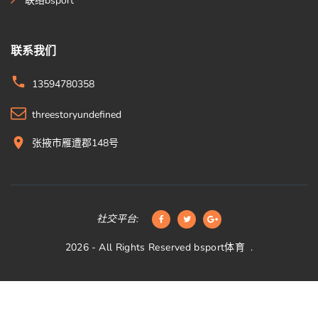
联络bsport
联系我们
13594780358
threestoryundefined
张掖市雁遭郡148号
社交平台:
2026
- All Rights Reserved
bsport体育
.