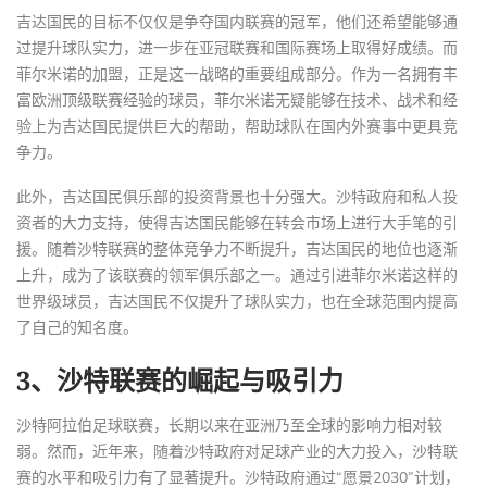
吉达国民的目标不仅仅是争夺国内联赛的冠军，他们还希望能够通
过提升球队实力，进一步在亚冠联赛和国际赛场上取得好成绩。而
菲尔米诺的加盟，正是这一战略的重要组成部分。作为一名拥有丰
富欧洲顶级联赛经验的球员，菲尔米诺无疑能够在技术、战术和经
验上为吉达国民提供巨大的帮助，帮助球队在国内外赛事中更具竞
争力。
此外，吉达国民俱乐部的投资背景也十分强大。沙特政府和私人投
资者的大力支持，使得吉达国民能够在转会市场上进行大手笔的引
援。随着沙特联赛的整体竞争力不断提升，吉达国民的地位也逐渐
上升，成为了该联赛的领军俱乐部之一。通过引进菲尔米诺这样的
世界级球员，吉达国民不仅提升了球队实力，也在全球范围内提高
了自己的知名度。
3、沙特联赛的崛起与吸引力
沙特阿拉伯足球联赛，长期以来在亚洲乃至全球的影响力相对较
弱。然而，近年来，随着沙特政府对足球产业的大力投入，沙特联
赛的水平和吸引力有了显著提升。沙特政府通过“愿景2030”计划，