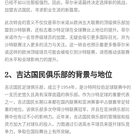
已经不如以往那般强烈。因此，菲尔米诺最终决定选择新的挑战，
加盟吉达国民，寻求职业生涯的新篇章。
此次转会的意义不仅仅是菲尔米诺从欧洲五大联赛的顶级俱乐部加
盟到沙特联赛，还标志着沙特足球在全球舞台上地位的提升。菲尔
米诺作为一名世界级球员的加盟，无疑会吸引更多国际目光，并为
沙特联赛注入更多的活力与关注。这一转会也预示着更多像菲尔米
诺这样的欧洲顶级球员可能会被吸引到沙特联赛，进而推动该联赛
的水平和全球影响力的提升。
2、吉达国民俱乐部的背景与地位
吉达国民足球俱乐部，成立于1954年，是沙特阿拉伯足球联赛中的
一支历史悠久且具有深厚底蕴的俱乐部。作为沙特足球的重要代表
之一，吉达国民长期以来都在国内联赛和亚洲赛事中占据着举足轻
重的地位。该俱乐部多次夺得沙特联赛冠军，并且在亚洲俱乐部比
赛中也有过不小的影响力。近年来，吉达国民俱乐部的管理层和投
资方加大了对球队的投入，力图通过引进高水平球员来提升球队竞
争力，争取在国际舞台上有所突破。