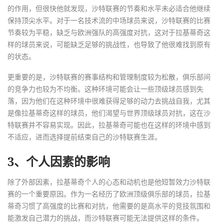
的作用，但很快他就发现，沙特联赛的节奏和水平未必适合他继续
保持顶尖水平。对于一名技术流的中场球员来说，沙特联赛的比赛
节奏较为平稳，缺乏与欧洲强队的高强度对抗，这对于拉基蒂奇这
样的球员来说，可能缺乏足够的挑战性，也导致了他很难找到原有
的状态。
更重要的是，沙特联赛的赛事结构和管理制度较为松散，俱乐部间
的竞争力也较为不均衡。这种环境可能会让一些顶级球员感到失
落，因为他们在这种环境中很难获得足够的动力去挑战自我，尤其
是像拉基蒂奇这样的球员，他们渴望与世界顶级球员对抗，这在沙
特联赛并不容易实现。因此，拉基蒂奇可能也在这样的环境中感到
不适应，进而选择提前结束自己的沙特联赛生涯。
3、个人因素的影响
除了外部因素，拉基蒂奇个人的心态和动机也是他短暂效力沙特联
赛的一个重要原因。作为一名经历了欧洲顶级俱乐部的球员，拉基
蒂奇习惯了高强度的比赛和对抗，他需要的是高水平的竞技氛围和
能激发自己潜力的挑战，而沙特联赛可能无法提供这样的条件。