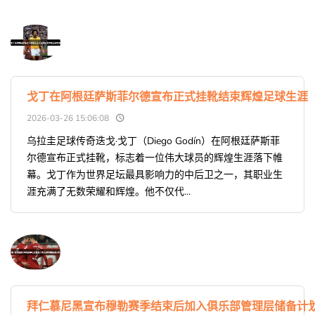
戈丁在阿根廷萨斯菲尔德宣布正式挂靴结束辉煌足球生涯
2026-03-26 15:06:08
乌拉圭足球传奇迭戈·戈丁（Diego Godín）在阿根廷萨斯菲
尔德宣布正式挂靴，标志着一位伟大球员的辉煌生涯落下帷
幕。戈丁作为世界足坛最具影响力的中后卫之一，其职业生
涯充满了无数荣耀和辉煌。他不仅代...
拜仁慕尼黑宣布穆勒赛季结束后加入俱乐部管理层储备计