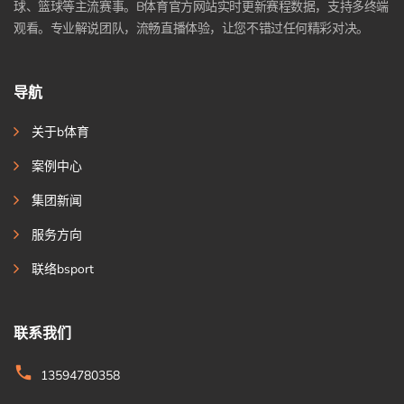
球、篮球等主流赛事。B体育官方网站实时更新赛程数据，支持多终端
观看。专业解说团队，流畅直播体验，让您不错过任何精彩对决。
导航
关于b体育
案例中心
集团新闻
服务方向
联络bsport
联系我们
13594780358