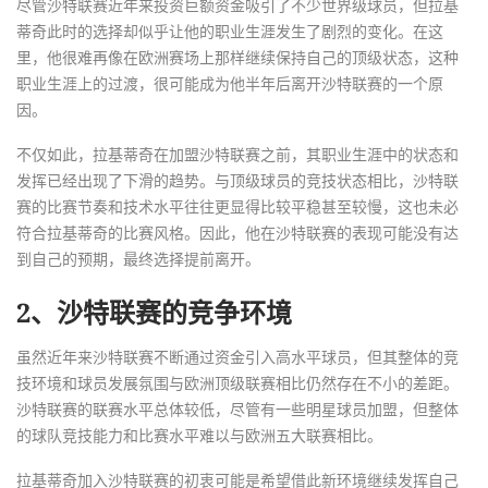
尽管沙特联赛近年来投资巨额资金吸引了不少世界级球员，但拉基
蒂奇此时的选择却似乎让他的职业生涯发生了剧烈的变化。在这
里，他很难再像在欧洲赛场上那样继续保持自己的顶级状态，这种
职业生涯上的过渡，很可能成为他半年后离开沙特联赛的一个原
因。
不仅如此，拉基蒂奇在加盟沙特联赛之前，其职业生涯中的状态和
发挥已经出现了下滑的趋势。与顶级球员的竞技状态相比，沙特联
赛的比赛节奏和技术水平往往更显得比较平稳甚至较慢，这也未必
符合拉基蒂奇的比赛风格。因此，他在沙特联赛的表现可能没有达
到自己的预期，最终选择提前离开。
2、沙特联赛的竞争环境
虽然近年来沙特联赛不断通过资金引入高水平球员，但其整体的竞
技环境和球员发展氛围与欧洲顶级联赛相比仍然存在不小的差距。
沙特联赛的联赛水平总体较低，尽管有一些明星球员加盟，但整体
的球队竞技能力和比赛水平难以与欧洲五大联赛相比。
拉基蒂奇加入沙特联赛的初衷可能是希望借此新环境继续发挥自己