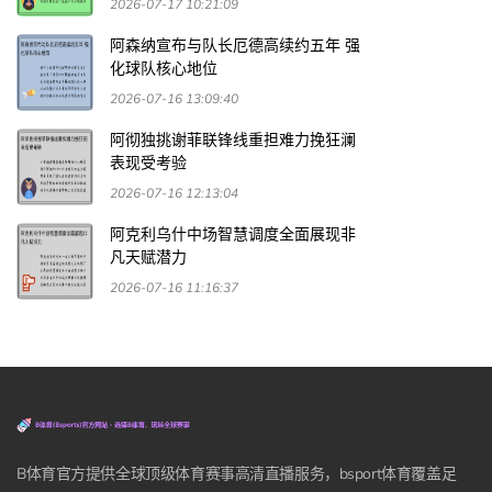
2026-07-17 10:21:09
阿森纳宣布与队长厄德高续约五年 强
化球队核心地位
2026-07-16 13:09:40
阿彻独挑谢菲联锋线重担难力挽狂澜
表现受考验
2026-07-16 12:13:04
阿克利乌什中场智慧调度全面展现非
凡天赋潜力
2026-07-16 11:16:37
B体育官方提供全球顶级体育赛事高清直播服务，bsport体育覆盖足