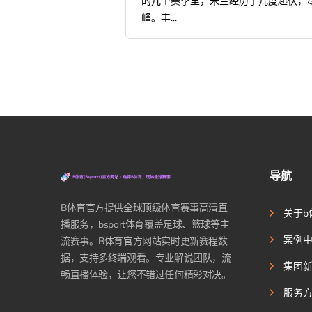
的几个赛季里，米兰经历了几度起伏，
峰。丰...
导航
B体育官方提供全球顶级体育赛事高清直
关于b
播服务，bsport体育覆盖足球、篮球等主
案例
流赛事。B体育官方网站实时更新赛程数
据，支持多终端观看。专业解说团队，流
集团
畅直播体验，让您不错过任何精彩对决。
服务