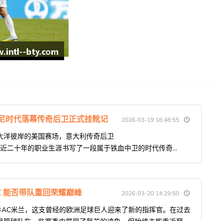
尼时代落幕传奇后卫正式挂靴记
2026-03-19 16:48:55
大洋彼岸的美国赛场，意大利传奇后卫
 Chiellini"]用近二十年的职业生涯书写了一段属于铁血中卫的时代传奇...
 能否带队重回荣耀巅峰
2026-03-20 14:29:50
ca）接手AC米兰，这支曾经的欧洲足球巨人迎来了新的指挥官。在过去