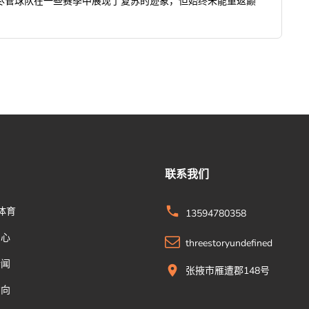
尽管球队在一些赛季中展现了复苏的迹象，但始终未能重返巅
联系我们
体育
13594780358
中心
threestoryundefined
新闻
张掖市雁遭郡148号
方向