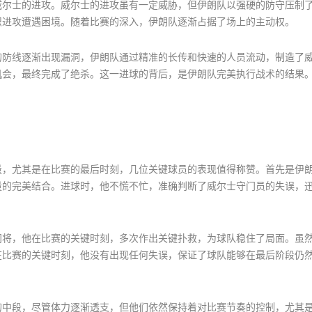
威尔士的进攻。威尔士的进攻虽有一定威胁，但伊朗队以强硬的防守压制
织进攻遭遇困境。随着比赛的深入，伊朗队逐渐占据了场上的主动权。
的防线逐渐出现漏洞，伊朗队通过精准的长传和快速的人员流动，制造了
机会，最终完成了绝杀。这一进球的背后，是伊朗队完美执行战术的结果
量，尤其是在比赛的最后时刻，几位关键球员的表现值得称赞。首先是伊
量的完美结合。进球时，他不慌不忙，准确判断了威尔士守门员的失误，
门将，他在比赛的关键时刻，多次作出关键扑救，为球队稳住了局面。虽
在比赛的关键时刻，他没有出现任何失误，保证了球队能够在最后阶段仍
的中段，尽管体力逐渐透支，但他们依然保持着对比赛节奏的控制，尤其