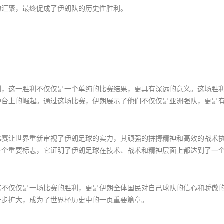
的汇聚，最终促成了伊朗队的历史性胜利。
利，这一胜利不仅仅是一个单纯的比赛结果，更具有深远的意义。这场胜
舞台上的崛起。通过这场比赛，伊朗展示了他们不仅仅是亚洲强队，更是
比赛让世界重新审视了伊朗足球的实力，其顽强的拼搏精神和高效的战术
一个重要标志，它证明了伊朗足球在技术、战术和精神层面上都达到了一
这不仅仅是一场比赛的胜利，更是伊朗全体国民对自己球队的信心和骄傲
一步扩大，成为了世界杯历史中的一页重要篇章。