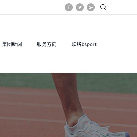
集团新闻
服务方向
联络bsport