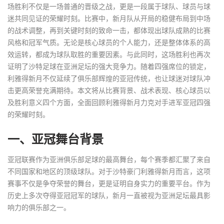
场胜利不仅是一场普通的晋级之战，更是一段属于球队、球员与球
迷共同见证的荣耀时刻。比赛中，新月队从开局的稳健布局到中场
的战术调整，再到关键时刻的致命一击，都体现出球队成熟的比赛
风格和冠军气质。无论是核心球员的个人能力，还是整体体系的高
效运转，都成为球队取胜的重要因素。与此同时，这场胜利也再次
证明了沙特足球在亚洲足坛的强大竞争力。随着四强席位的锁定，
利雅得新月不仅延续了俱乐部辉煌的亚冠传统，也让球迷对球队冲
击更高荣誉充满期待。本文将从比赛背景、战术表现、核心球员以
及胜利意义四个方面，全面回顾利雅得新月力克对手进军亚冠四强
的荣耀时刻。
一、亚冠舞台背景
亚冠联赛作为亚洲俱乐部足球的最高舞台，每个赛季都汇聚了来自
不同国家和地区的顶级球队。对于沙特豪门利雅得新月而言，这项
赛事不仅是争夺荣誉的舞台，更是证明自身实力的重要平台。作为
历史上多次夺得亚冠冠军的球队，新月一直被视为亚洲足坛最具影
响力的俱乐部之一。