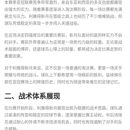
本赛季亚冠联赛竞争异常激烈，来自东亚和西亚的多支劲旅都展现
出强大的实力。随着赛事逐渐进入淘汰赛阶段，每一场比赛都充满
悬念与压力。利雅得新月在晋级之路上也经历了不少艰难挑战，但
球队凭借稳定的表现一步步闯入关键战役。
在这场决定四强席位的重要比赛前，新月队面对的是同样实力不俗
的对手。赛前外界普遍认为这将是一场势均力敌的较量。无论是战
术层面的博弈，还是球员心理上的较量，都将成为决定比赛走势的
重要因素。
对于利雅得新月来说，这不仅是一场普通的淘汰赛，更是一场关乎
荣耀与传统的战斗。球队上下都希望用一场精彩的胜利，延续俱乐
部在亚冠赛场上的辉煌历史，同时也为球迷带来难忘的足球记忆。
二、战术体系展现
在比赛开始阶段，利雅得新月展现出极为稳健的战术思路。球队通
过紧凑的阵型和稳定的控球节奏，逐渐掌握比赛主动权。中后场球
员通过耐心的传递不断寻找进攻机会，同时也有效遏制了对手的反
击威胁。