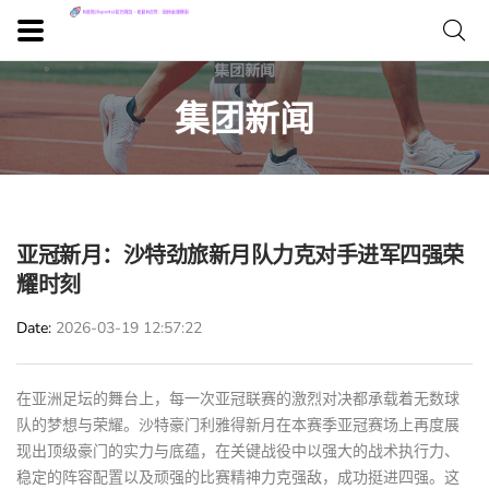
集团新闻
亚冠新月：沙特劲旅新月队力克对手进军四强荣
耀时刻
Date
2026-03-19 12:57:22
在亚洲足坛的舞台上，每一次亚冠联赛的激烈对决都承载着无数球
队的梦想与荣耀。沙特豪门利雅得新月在本赛季亚冠赛场上再度展
现出顶级豪门的实力与底蕴，在关键战役中以强大的战术执行力、
稳定的阵容配置以及顽强的比赛精神力克强敌，成功挺进四强。这