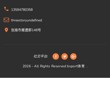
13594780358
threestoryundefined
张掖市雁遭郡148号
社交平台:
2026
- All Rights Reserved
bsport体育
.